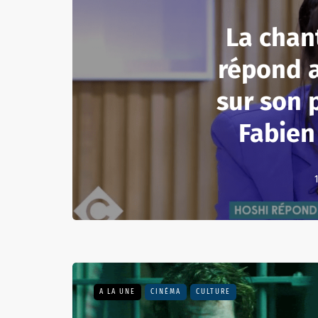
La chan
répond a
sur son 
Fabien
A LA UNE
CINÉMA
CULTURE