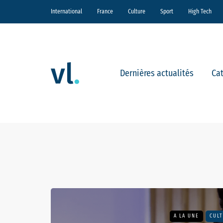
International
France
Culture
Sport
High Tech
Dernières actualités
Ca
A LA UNE
CUL