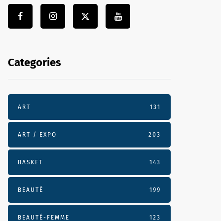
Categories
ART
131
ART / EXPO
203
BASKET
143
BEAUTÉ
199
BEAUTÉ-FEMME
123