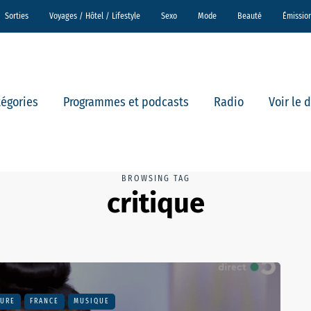
Sorties
Voyages / Hôtel / Lifestyle
Sexo
Mode
Beauté
Émissio
tégories
Programmes et podcasts
Radio
Voir le 
BROWSING TAG
critique
TURE
FRANCE
MUSIQUE