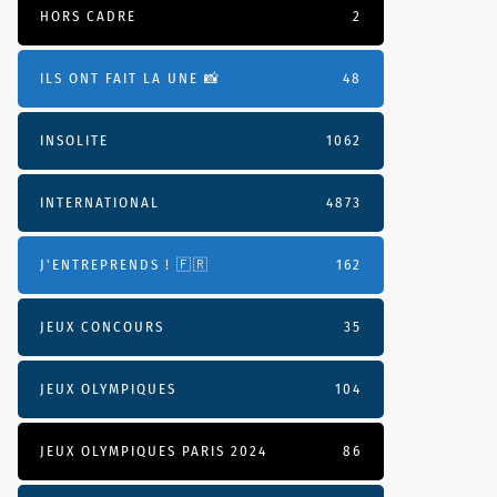
HORS CADRE
2
ILS ONT FAIT LA UNE 📸
48
INSOLITE
1062
INTERNATIONAL
4873
J'ENTREPRENDS ! 🇫🇷
162
JEUX CONCOURS
35
JEUX OLYMPIQUES
104
JEUX OLYMPIQUES PARIS 2024
86