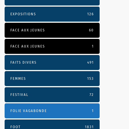
EXPOSITIONS
126
FACE AUX JEUNES
60
FACE AUX JEUNES
1
FAITS DIVERS
491
FEMMES
153
FESTIVAL
72
FOLIE VAGABONDE
1
FOOT
1831