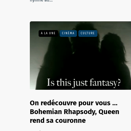
hymne au…
A LA UNE
CINÉMA
CULTURE
On redécouvre pour vous ...
Bohemian Rhapsody, Queen
rend sa couronne