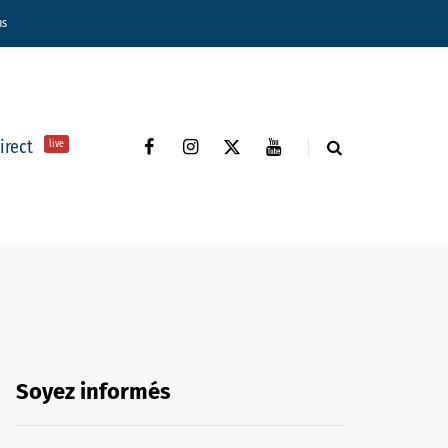
ns
direct
live
Soyez informés