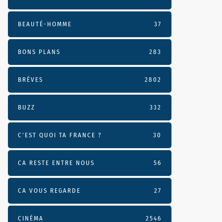
BEAUTÉ-HOMME
37
BONS PLANS
283
BRÈVES
2802
BUZZ
332
C'EST QUOI TA FRANCE ?
30
CA RESTE ENTRE NOUS
56
CA VOUS REGARDE
27
CINÉMA
2546