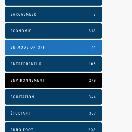
EARGASMEEK
3
ECONOMIE
818
EN MODE ON OFF
11
ENTREPRENEUR
105
ENVIRONNEMENT
279
EQUITATION
344
ÉTUDIANT
357
EURO FOOT
208