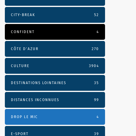
CITY-BREAK
52
CONFIDENT
4
CÔTE D’AZUR
270
CULTURE
3904
DESTINATIONS LOINTAINES
35
DISTANCES INCONNUES
99
DROP LE MIC
4
E-SPORT
39