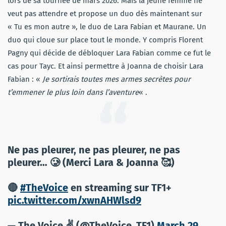
lors de sa tournée de mars 2026. Mais la jeune femme ne
veut pas attendre et propose un duo dès maintenant sur
« Tu es mon autre », le duo de Lara Fabian et Maurane. Un
duo qui cloue sur place tout le monde. Y compris Florent
Pagny qui décide de débloquer Lara Fabian comme ce fut le
cas pour Tayc. Et ainsi permettre à Joanna de choisir Lara
Fabian : «
Je sortirais toutes mes armes secrètes pour
t’emmener le plus loin dans l’aventure
« .
Ne pas pleurer, ne pas pleurer, ne pas
pleurer… 🥲 (Merci Lara & Joanna 🥰)
🔴
#TheVoice
en streaming sur TF1+
pic.twitter.com/xwnAHWlsd9
— The Voice ✌️ (@TheVoice_TF1)
March 29,