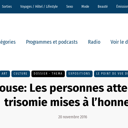
Sorties
Voyages / Hôtel / Lifestyle
Sexo
Mode
Beauté
Émissio
tégories
Programmes et podcasts
Radio
Voir le 
ART
CULTURE
DOSSIER - THEMA
EXPOSITIONS
LE POINT DE VUE D
ouse: Les personnes atte
trisomie mises à l’honn
20 novembre 2016