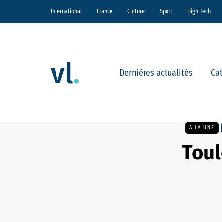
International
France
Culture
Sport
High Tech
Dernières actualités
Ca
A LA UNE
Toul