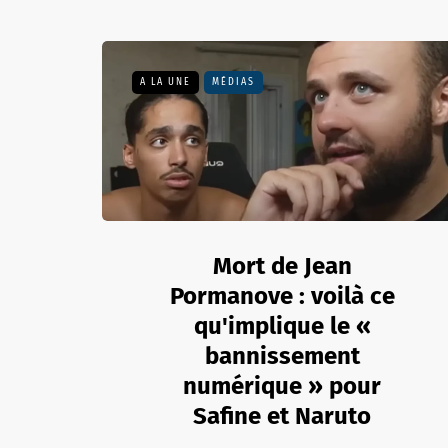
A LA UNE
MÉDIAS
Mort de Jean
Pormanove : voilà ce
qu'implique le «
bannissement
numérique » pour
Safine et Naruto