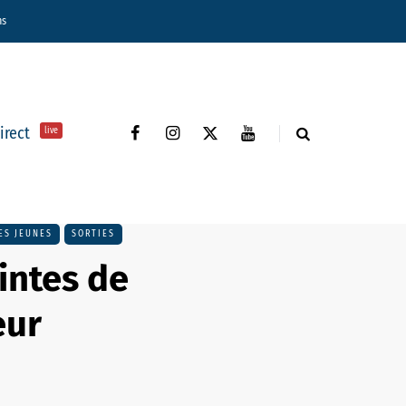
ns
direct
live
ES JEUNES
SORTIES
intes de
eur