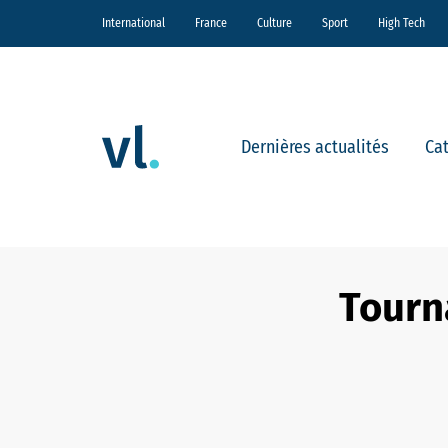
International
France
Culture
Sport
High Tech
Dernières actualités
Ca
Tourna