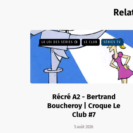
Rela
LA LOI DES SÉRIES 📺
LE CLUB
SÉRIES TV
Récré A2 - Bertrand
Boucheroy | Croque Le
Club #7
5 août 2026