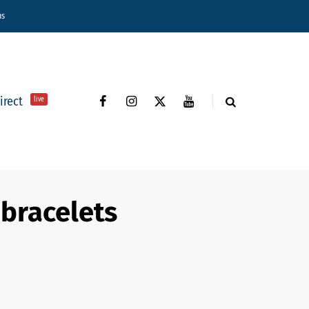
ns
direct
live
 bracelets