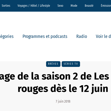
Sorties
Voyages / Hôtel / Lifestyle
Sexo
Mode
Beauté
Émissio
tégories
Programmes et podcasts
Radio
Voir le 
BRÈVES
SÉRIES TV
ge de la saison 2 de Les
rouges dès le 12 juin
7 juin 2018