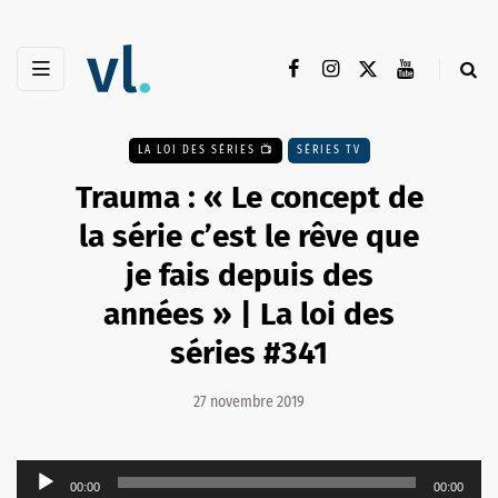
LA LOI DES SÉRIES 📺
SÉRIES TV
Trauma : « Le concept de
la série c’est le rêve que
je fais depuis des
années » | La loi des
séries #341
27 novembre 2019
Lecteur
00:00
00:00