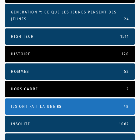
GÉNÉRATION Y: CE QUE LES JEUNES PENSENT DES
JEUNES
24
HIGH TECH
1511
HISTOIRE
120
HOMMES
52
HORS CADRE
2
ILS ONT FAIT LA UNE 📸
48
INSOLITE
1062