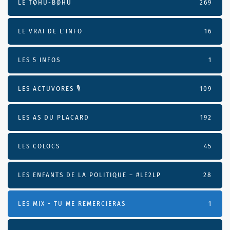
LE TØHU-BØHU
269
LE VRAI DE L’INFO
16
LES 5 INFOS
1
LES ACTUVORES 🎙
109
LES AS DU PLACARD
192
LES COLOCS
45
LES ENFANTS DE LA POLITIQUE – #LE2LP
28
LES MIX - TU ME REMERCIERAS
1