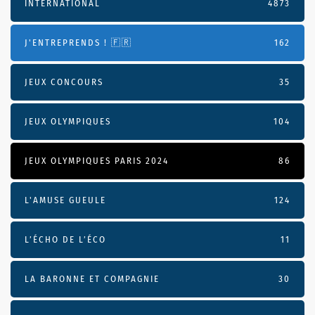
INTERNATIONAL
4873
J'ENTREPRENDS ! 🇫🇷
162
JEUX CONCOURS
35
JEUX OLYMPIQUES
104
JEUX OLYMPIQUES PARIS 2024
86
L'AMUSE GUEULE
124
L’ÉCHO DE L’ÉCO
11
LA BARONNE ET COMPAGNIE
30