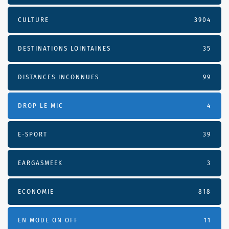
CULTURE
3904
DESTINATIONS LOINTAINES
35
DISTANCES INCONNUES
99
DROP LE MIC
4
E-SPORT
39
EARGASMEEK
3
ECONOMIE
818
EN MODE ON OFF
11