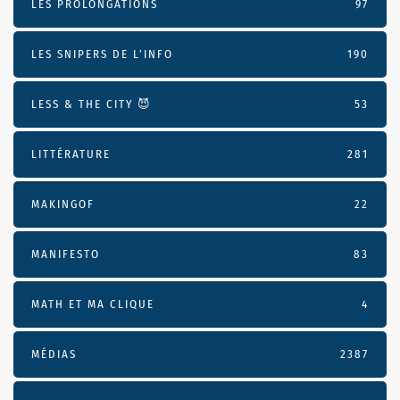
LES PROLONGATIONS
97
LES SNIPERS DE L’INFO
190
LESS & THE CITY 😈
53
LITTÉRATURE
281
MAKINGOF
22
MANIFESTO
83
MATH ET MA CLIQUE
4
MÉDIAS
2387