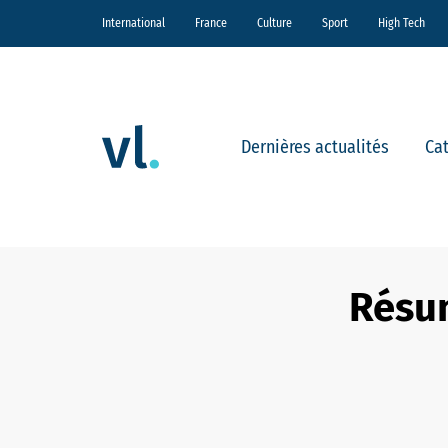
International
France
Culture
Sport
High Tech
Dernières actualités
Ca
Résum