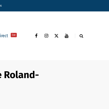
ns
direct
live
e Roland-