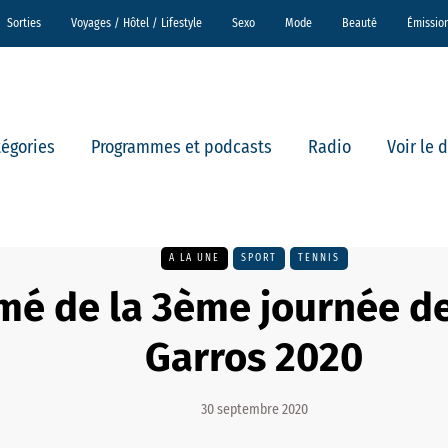
Sorties
Voyages / Hôtel / Lifestyle
Sexo
Mode
Beauté
Émissio
tégories
Programmes et podcasts
Radio
Voir le 
A LA UNE
SPORT
TENNIS
é de la 3ème journée d
Garros 2020
30 septembre 2020