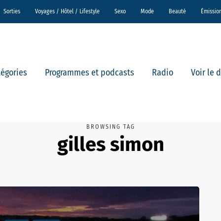
Sorties
Voyages / Hôtel / Lifestyle
Sexo
Mode
Beauté
Émissio
tégories
Programmes et podcasts
Radio
Voir le 
BROWSING TAG
gilles simon