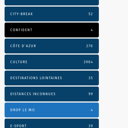
CITY-BREAK
52
CONFIDENT
4
CÔTE D’AZUR
270
CULTURE
3904
DESTINATIONS LOINTAINES
35
DISTANCES INCONNUES
99
DROP LE MIC
4
E-SPORT
39