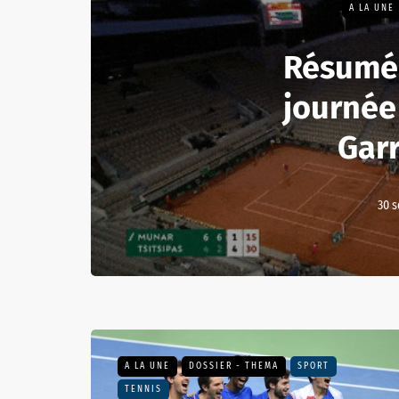
A LA UNE
Résumé
journée
Gar
30 
A LA UNE
DOSSIER - THEMA
SPORT
TENNIS