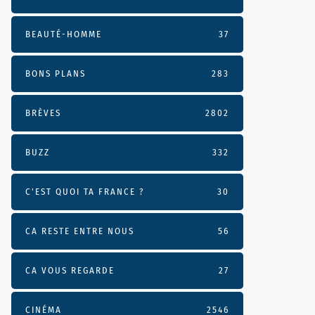
BEAUTÉ-HOMME
37
BONS PLANS
283
BRÈVES
2802
BUZZ
332
C'EST QUOI TA FRANCE ?
30
CA RESTE ENTRE NOUS
56
CA VOUS REGARDE
27
CINÉMA
2546