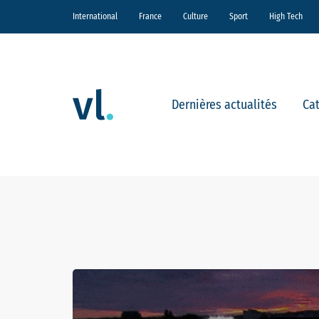
International
France
Culture
Sport
High Tech
Dernières actualités
Ca