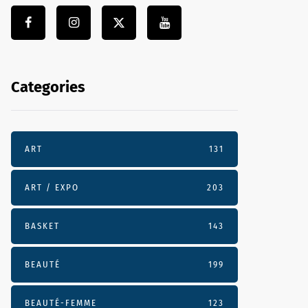
Categories
ART
131
ART / EXPO
203
BASKET
143
BEAUTÉ
199
BEAUTÉ-FEMME
123