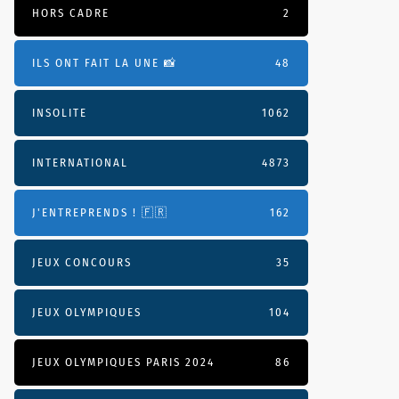
HORS CADRE
2
ILS ONT FAIT LA UNE 📸
48
INSOLITE
1062
INTERNATIONAL
4873
J'ENTREPRENDS ! 🇫🇷
162
JEUX CONCOURS
35
JEUX OLYMPIQUES
104
JEUX OLYMPIQUES PARIS 2024
86