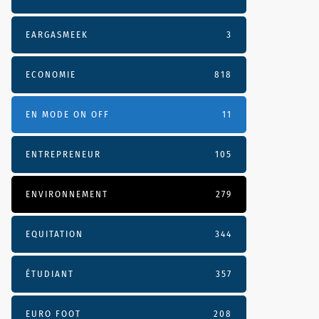
EARGASMEEK
3
ECONOMIE
818
EN MODE ON OFF
11
ENTREPRENEUR
105
ENVIRONNEMENT
279
EQUITATION
344
ÉTUDIANT
357
EURO FOOT
208