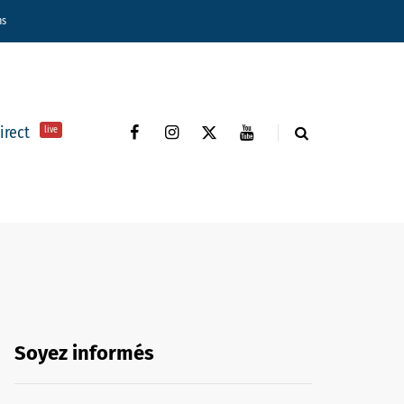
ns
direct
live
Soyez informés