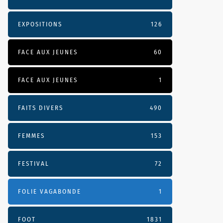
EXPOSITIONS
126
FACE AUX JEUNES
60
FACE AUX JEUNES
1
FAITS DIVERS
490
FEMMES
153
FESTIVAL
72
FOLIE VAGABONDE
1
FOOT
1831