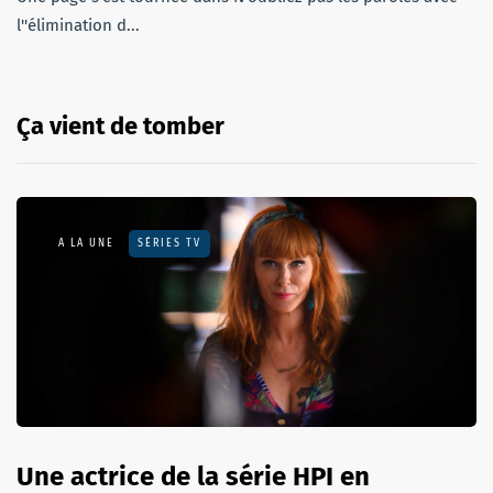
l''élimination d...
Ça vient de tomber
A LA UNE
SÉRIES TV
Une actrice de la série HPI en