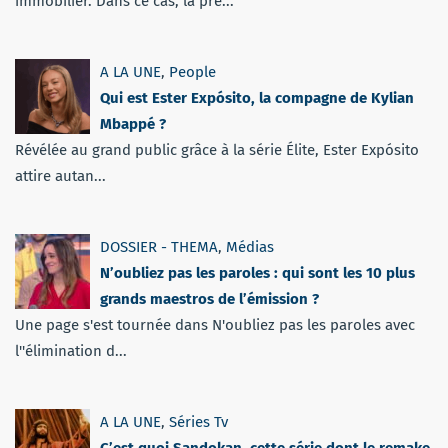
immobilier. Dans ce cas, la pré...
A LA UNE
,
People
Qui est Ester Expósito, la compagne de Kylian
Mbappé ?
Révélée au grand public grâce à la série Élite, Ester Expósito
attire autan...
DOSSIER - THEMA
,
Médias
N’oubliez pas les paroles : qui sont les 10 plus
grands maestros de l’émission ?
Une page s'est tournée dans N'oubliez pas les paroles avec
l''élimination d...
A LA UNE
,
Séries Tv
C’est quoi Sandokan, cette série dont le remake