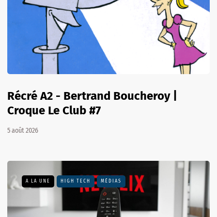
Récré A2 - Bertrand Boucheroy |
Croque Le Club #7
5 août 2026
A LA UNE
HIGH TECH
MÉDIAS