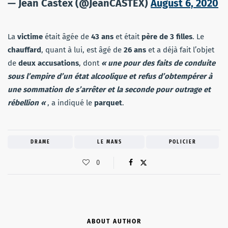
— Jean Castex (@JeanCASTEX)
August 6, 2020
La
victime
était âgée de
43 ans
et était
père de 3 filles
. Le
chauffard
, quant à lui, est âgé de
26 ans
et a déjà fait l’objet
de
deux accusations
, dont
« une pour des faits de conduite
sous l’empire d’un état alcoolique et refus d’obtempérer à
une sommation de s’arrêter et la seconde pour outrage et
rébellion «
, a indiqué le
parquet
.
DRAME
LE MANS
POLICIER
0
ABOUT AUTHOR