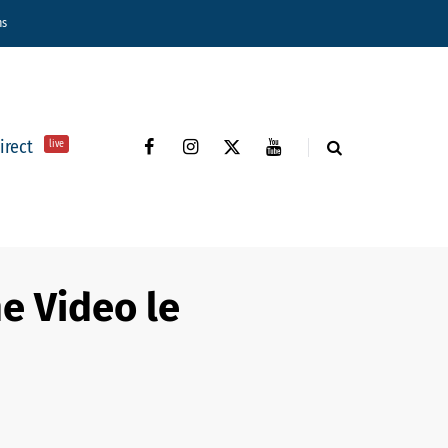
ns
direct
live
e Video le