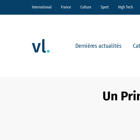
International
France
Culture
Sport
High Tech
Dernières actualités
Ca
Un Pri