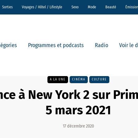
Sorties
Voyages / Hôtel / Lifestyle
Sexo
Mode
Beauté
Émissio
tégories
Programmes et podcasts
Radio
Voir le 
A LA UNE
CINÉMA
CULTURE
nce à New York 2 sur Prim
5 mars 2021
17 décembre 2020