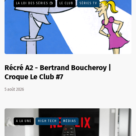
LA LOI DES SÉRIES 📺
LE CLUB
SÉRIES TV
Récré A2 - Bertrand Boucheroy |
Croque Le Club #7
5 août 2026
A LA UNE
HIGH TECH
MÉDIAS