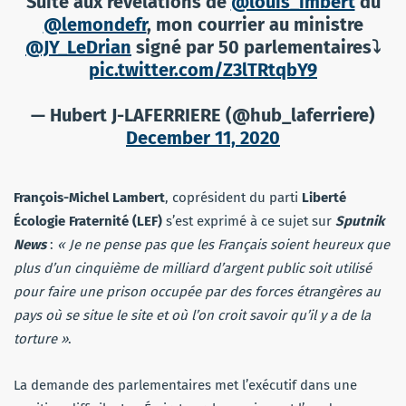
Suite aux révélations de
@louis_imbert
du
@lemondefr
, mon courrier au ministre
@JY_LeDrian
signé par 50 parlementaires⤵️
pic.twitter.com/Z3lTRtqbY9
— Hubert J-LAFERRIERE (@hub_laferriere)
December 11, 2020
François-Michel Lambert
, coprésident du parti
Liberté
Écologie Fraternité (LEF)
s’est exprimé à ce sujet sur
Sputnik
News
:
« Je ne pense pas que les Français soient heureux que
plus d’un cinquième de milliard d’argent public soit utilisé
pour faire une prison occupée par des forces étrangères au
pays où se situe le site et où l’on croit savoir qu’il y a de la
torture »
.
La demande des parlementaires met l’exécutif dans une