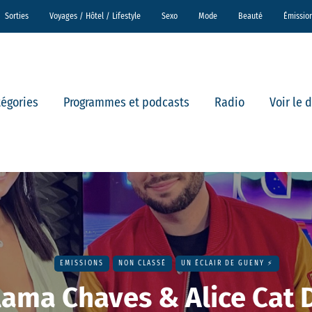
Sorties
Voyages / Hôtel / Lifestyle
Sexo
Mode
Beauté
Émissio
tégories
Programmes et podcasts
Radio
Voir le 
EMISSIONS
NON CLASSÉ
UN ÉCLAIR DE GUENY ⚡️
ama Chaves & Alice Cat D