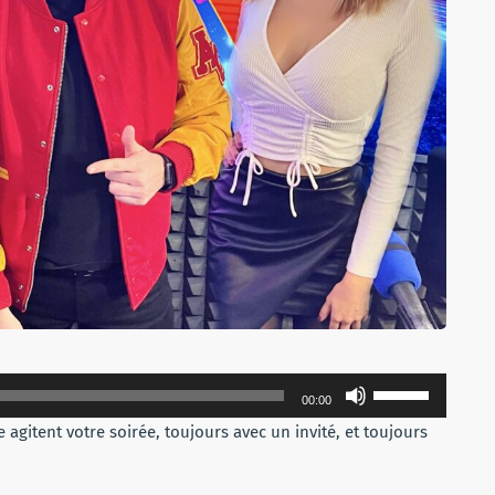
Utilisez
00:00
les
agitent votre soirée, toujours avec un invité, et toujours
flèches
haut/bas