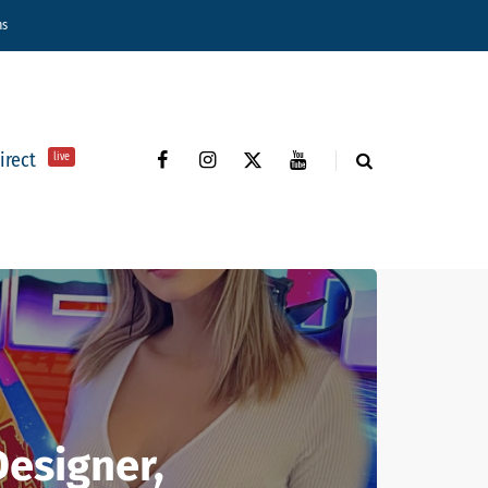
ns
direct
live
esigner,