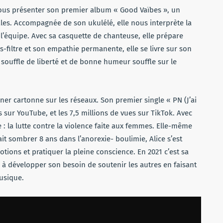
pour
nous présenter son premier album « Good Vaïbes », un
augmenter
ales. Accompagnée de son ukulélé, elle nous interprète la
ou
 l’équipe. Avec sa casquette de chanteuse, elle prépare
diminuer
s-filtre et son empathie permanente, elle se livre sur son
le
n souffle de liberté et de bonne humeur souffle sur le
volume.
gner cartonne sur les réseaux. Son premier single « PN (J’ai
es sur YouTube, et les 7,5 millions de vues sur TikTok. Avec
 : la lutte contre la violence faite aux femmes. Elle-même
fait sombrer 8 ans dans l’anorexie- boulimie, Alice s’est
ions et pratiquer la pleine conscience. En 2021 c’est sa
à développer son besoin de soutenir les autres en faisant
musique.