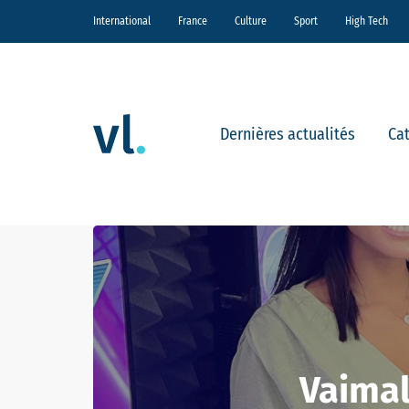
International
France
Culture
Sport
High Tech
Dernières actualités
Ca
Vaimal