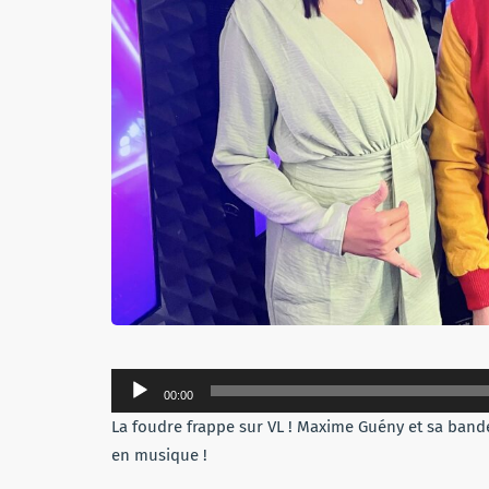
Lecteur
00:00
audio
La foudre frappe sur VL ! Maxime Guény et sa bande 
en musique !