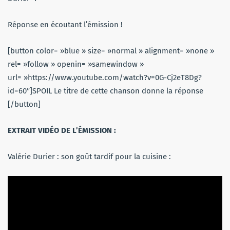
Réponse en écoutant l’émission !
[button color= »blue » size= »normal » alignment= »none »
rel= »follow » openin= »samewindow »
url= »https://www.youtube.com/watch?v=0G-Cj2eT8Dg?
id=60″]SPOIL Le titre de cette chanson donne la réponse
[/button]
EXTRAIT VIDÉO DE L’ÉMISSION :
Valérie Durier : son goût tardif pour la cuisine :