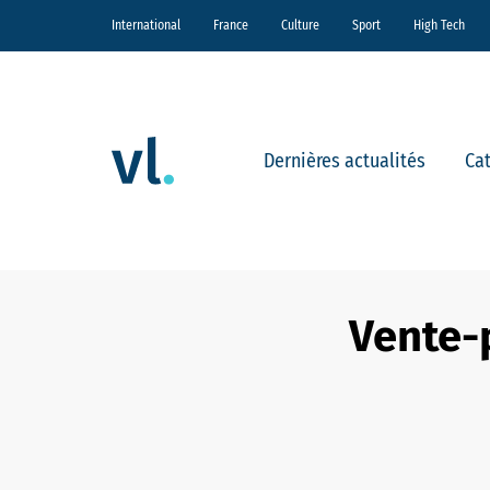
International
France
Culture
Sport
High Tech
Dernières actualités
Ca
Vente-p