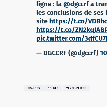
ligne : la
@dgccrf
a tran
les conclusions de ses 
site
https://t.co/VDB
https://t.co/ZN2kqJAB
pic.twitter.com/3dfCU7I
— DGCCRF (@dgccrf)
10
FRAUDES
SOLDES
VENTE-PRIVÉE