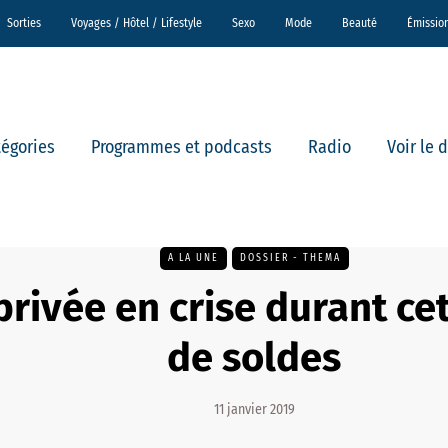
Sorties
Voyages / Hôtel / Lifestyle
Sexo
Mode
Beauté
Émissio
tégories
Programmes et podcasts
Radio
Voir le 
A LA UNE
DOSSIER - THEMA
rivée en crise durant ce
de soldes
11 janvier 2019