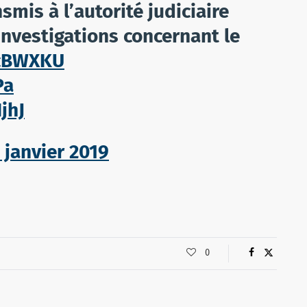
smis à l’autorité judiciaire
investigations concernant le
hcBWXKU
Pa
jhJ
 janvier 2019
0