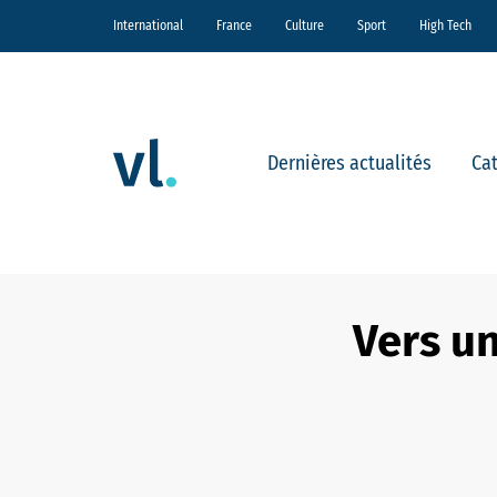
International
France
Culture
Sport
High Tech
Dernières actualités
Ca
Vers un