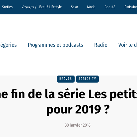
Sorties
Voyages / Hôtel / Lifestyle
Sexo
Mode
Beauté
Émissio
tégories
Programmes et podcasts
Radio
Voir le 
BRÈVES
SÉRIES TV
e fin de la série Les peti
pour 2019 ?
30 janvier 2018