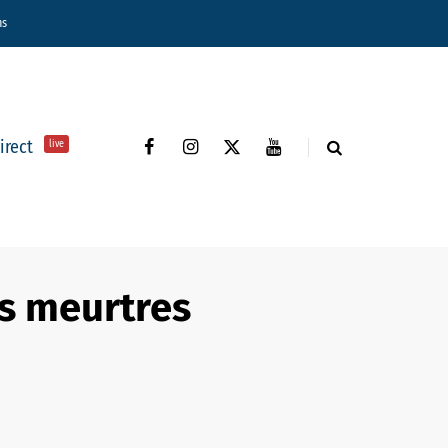
ns
direct
live
ts meurtres