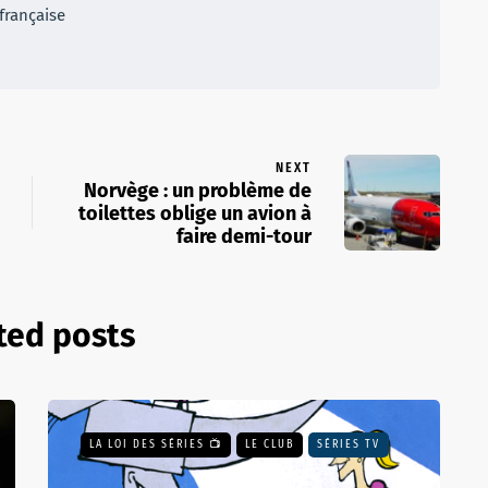
française
NEXT
Norvège : un problème de
toilettes oblige un avion à
faire demi-tour
ted posts
LA LOI DES SÉRIES 📺
LE CLUB
SÉRIES TV