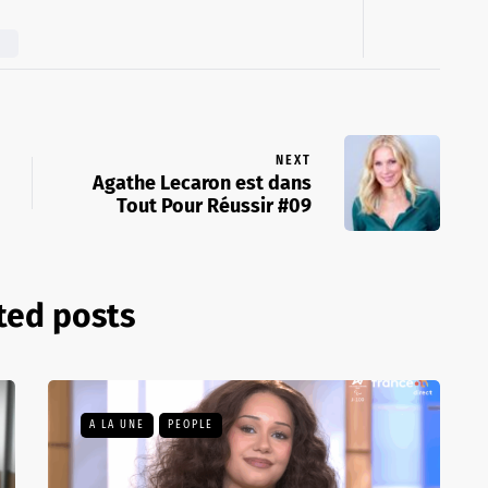
S
NEXT
Agathe Lecaron est dans
Tout Pour Réussir #09
ted posts
A LA UNE
PEOPLE