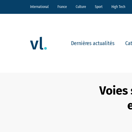
International
France
Culture
Sport
High Tech
Dernières actualités
Ca
Voies 