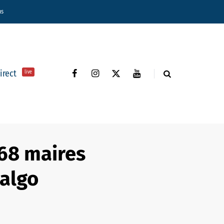
ns
direct
live
168 maires
dalgo