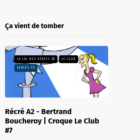
Ça vient de tomber
LA LOI DES SÉRIES 📺
LE CLUB
SÉRIES TV
Récré A2 - Bertrand
Boucheroy | Croque Le Club
#7