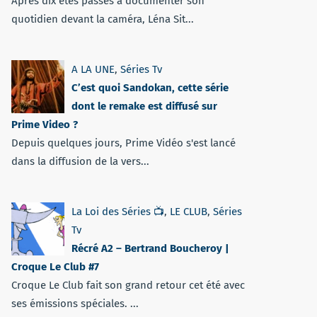
Après dix étés passés à documenter son
quotidien devant la caméra, Léna Sit...
A LA UNE
,
Séries Tv
C’est quoi Sandokan, cette série
dont le remake est diffusé sur
Prime Video ?
Depuis quelques jours, Prime Vidéo s'est lancé
dans la diffusion de la vers...
La Loi des Séries 📺
,
LE CLUB
,
Séries
Tv
Récré A2 – Bertrand Boucheroy |
Croque Le Club #7
Croque Le Club fait son grand retour cet été avec
ses émissions spéciales. ...