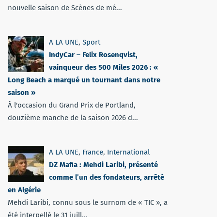
nouvelle saison de Scènes de mé...
A LA UNE
,
Sport
IndyCar – Felix Rosenqvist,
vainqueur des 500 Miles 2026 : «
Long Beach a marqué un tournant dans notre
saison »
À l'occasion du Grand Prix de Portland,
douzième manche de la saison 2026 d...
A LA UNE
,
France
,
International
DZ Mafia : Mehdi Laribi, présenté
comme l’un des fondateurs, arrêté
en Algérie
Mehdi Laribi, connu sous le surnom de « TIC », a
été interpellé le 31 juill...