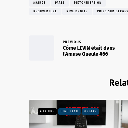
MAIRES
PARIS
PIÉTONNISATION
RÉOUVERTURE
RIVE DROITE
VOIES SUR BERGE
PREVIOUS
Côme LEVIN était dans
l’Amuse Gueule #66
Rela
A LA UNE
HIGH TECH
MÉDIAS