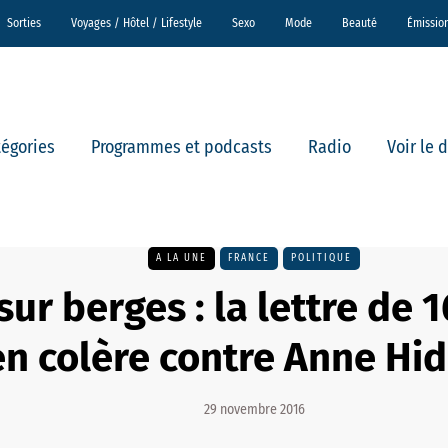
Sorties
Voyages / Hôtel / Lifestyle
Sexo
Mode
Beauté
Émissio
tégories
Programmes et podcasts
Radio
Voir le 
A LA UNE
FRANCE
POLITIQUE
sur berges : la lettre de 
en colère contre Anne Hi
29 novembre 2016