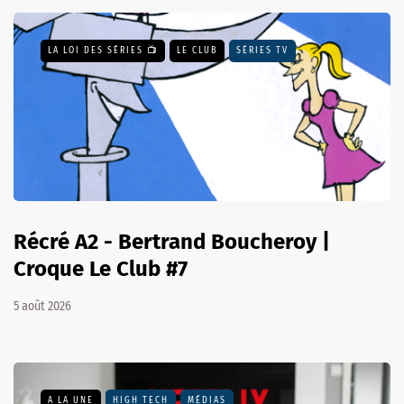
LA LOI DES SÉRIES 📺
LE CLUB
SÉRIES TV
Récré A2 - Bertrand Boucheroy |
Croque Le Club #7
5 août 2026
A LA UNE
HIGH TECH
MÉDIAS