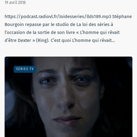
19 avril 2018
https://podcast.radiovl.fr/loidesseries/llds189.mp3 Stéphane
Bourgoin repasse par le studio de La loi des séries à
l’occasion de la sortie de son livre « L’homme qui rêvait
d’être Dexter » (Ring). C’est quoi L’homme qui rêvait…
SÉRIES TV