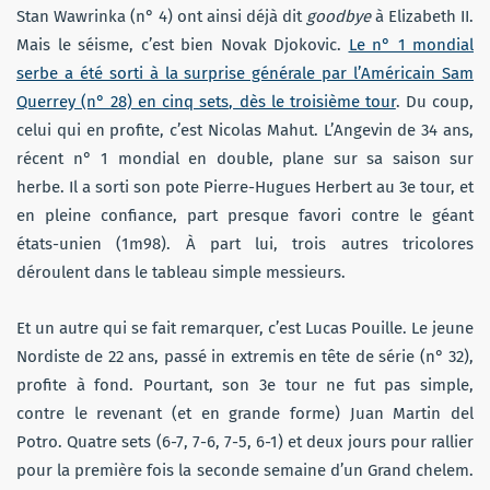
Stan Wawrinka (n° 4) ont ainsi déjà dit
goodbye
à Elizabeth II.
Mais le séisme, c’est bien Novak Djokovic.
Le n° 1 mondial
serbe a été sorti à la surprise générale par l’Américain Sam
Querrey (n° 28) en cinq sets, dès le troisième tour
. Du coup,
celui qui en profite, c’est Nicolas Mahut. L’Angevin de 34 ans,
récent n° 1 mondial en double, plane sur sa saison sur
herbe. Il a sorti son pote Pierre-Hugues Herbert au 3e tour, et
en pleine confiance, part presque favori contre le géant
états-unien (1m98). À part lui, trois autres tricolores
déroulent dans le tableau simple messieurs.
Et un autre qui se fait remarquer, c’est Lucas Pouille. Le jeune
Nordiste de 22 ans, passé in extremis en tête de série (n° 32),
profite à fond. Pourtant, son 3e tour ne fut pas simple,
contre le revenant (et en grande forme) Juan Martin del
Potro. Quatre sets (6-7, 7-6, 7-5, 6-1) et deux jours pour rallier
pour la première fois la seconde semaine d’un Grand chelem.