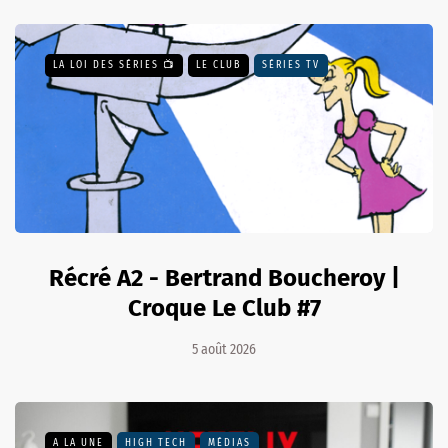
LA LOI DES SÉRIES 📺
LE CLUB
SÉRIES TV
Récré A2 - Bertrand Boucheroy |
Croque Le Club #7
5 août 2026
A LA UNE
HIGH TECH
MÉDIAS