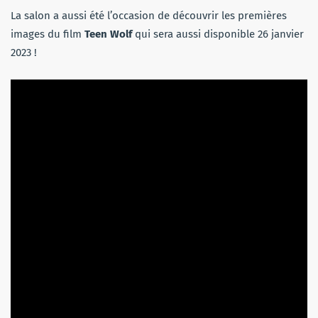
La salon a aussi été l’occasion de découvrir les premières
images du film
Teen Wolf
qui sera aussi disponible 26 janvier
2023 !