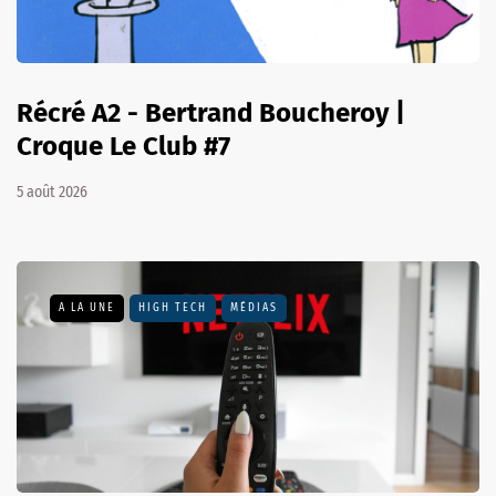
Récré A2 - Bertrand Boucheroy |
Croque Le Club #7
5 août 2026
A LA UNE
HIGH TECH
MÉDIAS