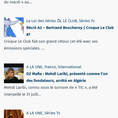
du mardi 4 ao...
La Loi des Séries 📺
,
LE CLUB
,
Séries Tv
Récré A2 – Bertrand Boucheroy | Croque Le Club
#7
Croque Le Club fait son grand retour cet été avec ses
émissions spéciales. ...
A LA UNE
,
France
,
International
DZ Mafia : Mehdi Laribi, présenté comme l’un
des fondateurs, arrêté en Algérie
Mehdi Laribi, connu sous le surnom de « TIC », a été
interpellé le 31 juill...
A LA UNE
,
Séries Tv