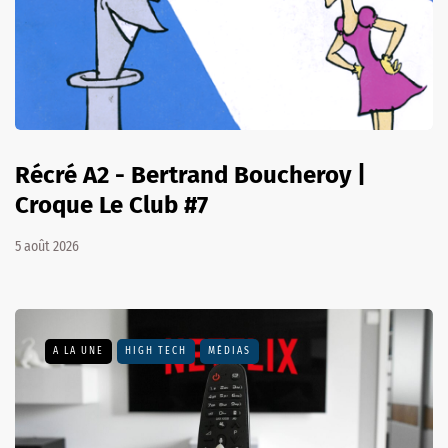
Récré A2 - Bertrand Boucheroy |
Croque Le Club #7
5 août 2026
A LA UNE
HIGH TECH
MÉDIAS