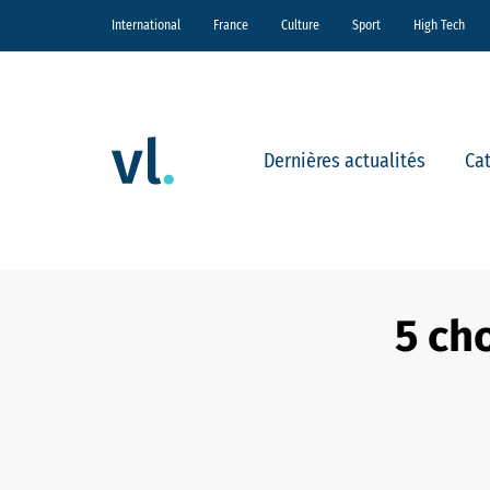
International
France
Culture
Sport
High Tech
Dernières actualités
Ca
5 ch