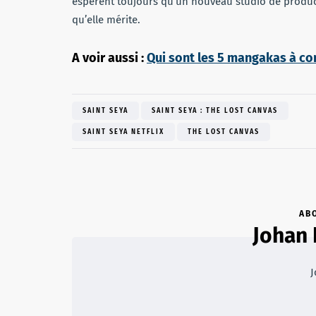
espèrent toujours qu’un nouveau studio de product
qu’elle mérite.
A voir aussi :
Qui sont les 5 mangakas à co
SAINT SEYA
SAINT SEYA : THE LOST CANVAS
SAINT SEYA NETFLIX
THE LOST CANVAS
AB
Johan
J