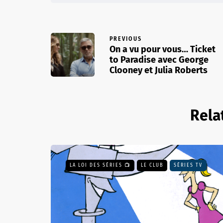
PREVIOUS
On a vu pour vous… Ticket
to Paradise avec George
Clooney et Julia Roberts
Rela
LA LOI DES SÉRIES 📺
LE CLUB
SÉRIES TV