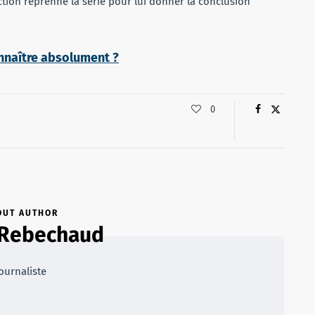
ion reprenne la série pour lui donner la conclusion
nnaître absolument ?
0
OUT AUTHOR
 Rebechaud
ournaliste