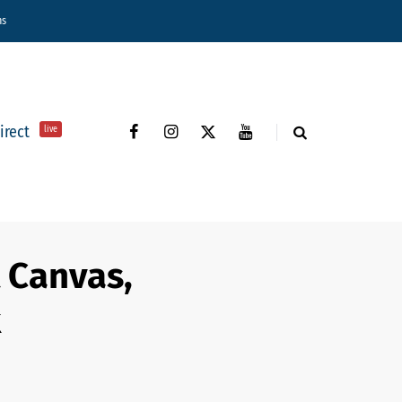
ns
direct
live
t Canvas,
x