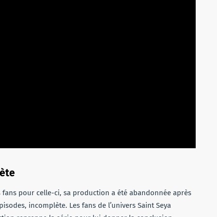
lète
s fans pour celle-ci, sa production a été abandonnée après
épisodes, incomplète. Les fans de l’univers Saint Seya