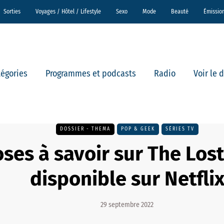
Sorties
Voyages / Hôtel / Lifestyle
Sexo
Mode
Beauté
Émissio
tégories
Programmes et podcasts
Radio
Voir le 
DOSSIER - THEMA
POP & GEEK
SÉRIES TV
oses à savoir sur The Los
disponible sur Netfli
29 septembre 2022