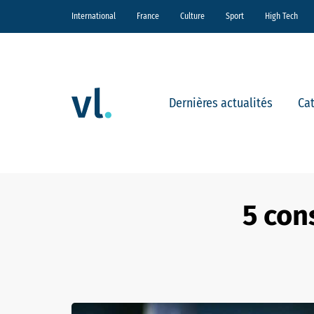
International
France
Culture
Sport
High Tech
Dernières actualités
Ca
5 con