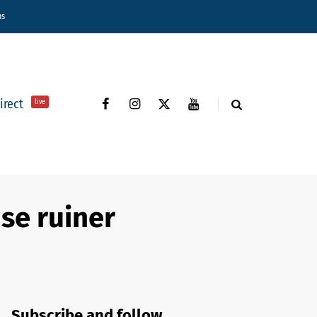
ns
direct
live
 se ruiner
Subscribe and follow