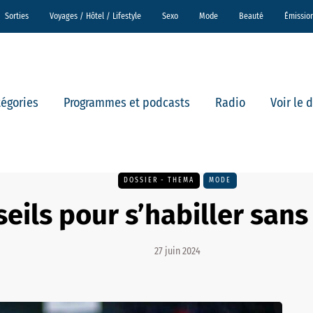
Sorties
Voyages / Hôtel / Lifestyle
Sexo
Mode
Beauté
Émissio
tégories
Programmes et podcasts
Radio
Voir le 
DOSSIER - THEMA
MODE
seils pour s’habiller sans
27 juin 2024