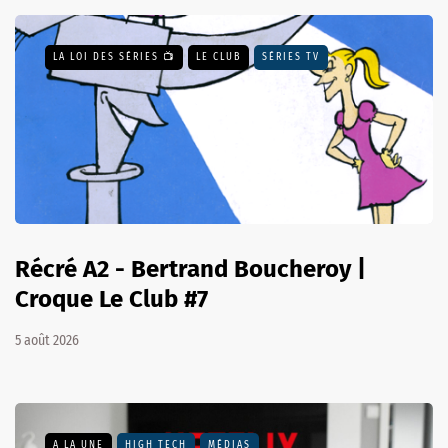
LA LOI DES SÉRIES 📺
LE CLUB
SÉRIES TV
Récré A2 - Bertrand Boucheroy |
Croque Le Club #7
5 août 2026
A LA UNE
HIGH TECH
MÉDIAS