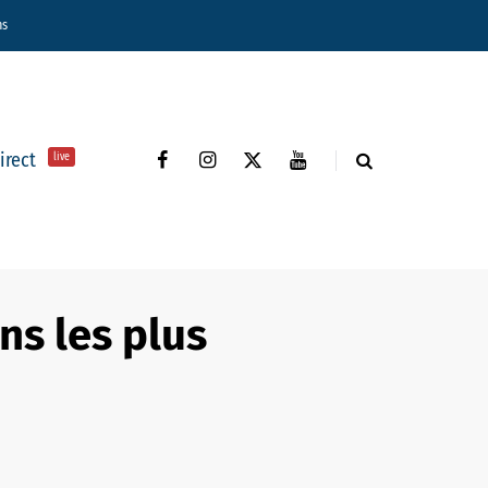
ns
direct
live
ns les plus