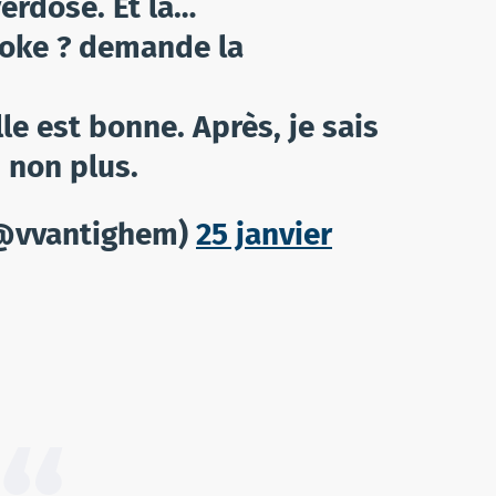
erdose. Et là…
 coke ? demande la
le est bonne. Après, je sais
, non plus.
(@vvantighem)
25 janvier