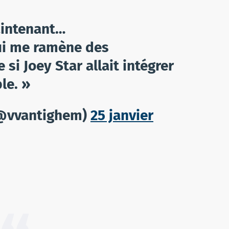
aintenant…
i me ramène des
 si Joey Star allait intégrer
le. »
(@vvantighem)
25 janvier