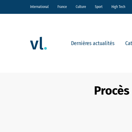
International
France
Culture
Sport
High Tech
Dernières actualités
Ca
Procès 