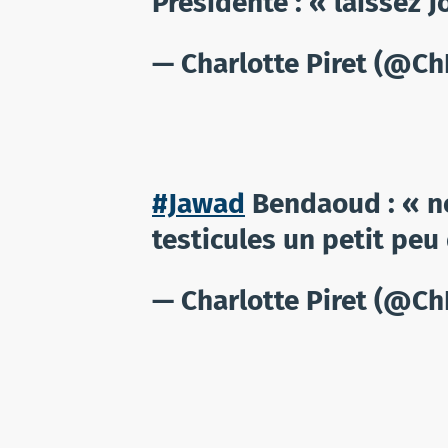
Présidente : « laissez J
— Charlotte Piret (@Ch
#Jawad
Bendaoud : « no
testicules un petit peu
— Charlotte Piret (@Ch