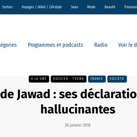
Sorties
Voyages / Hôtel / Lifestyle
Sexo
Mode
Beauté
Émissio
tégories
Programmes et podcasts
Radio
Voir le 
A LA UNE
DOSSIER - THEMA
FRANCE
SOCIÉTÉ
de Jawad : ses déclaratio
hallucinantes
26 janvier 2018