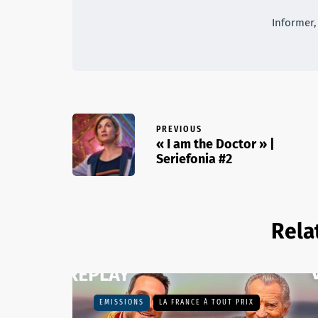
Informer, 
PREVIOUS
« I am the Doctor » |
Seriefonia #2
Rela
EMISSIONS
LA FRANCE À TOUT PRIX