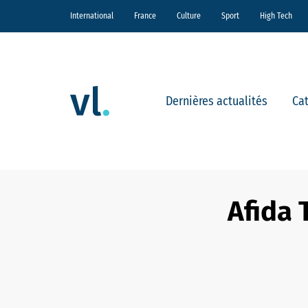
International
France
Culture
Sport
High Tech
Dernières actualités
Ca
Afida 