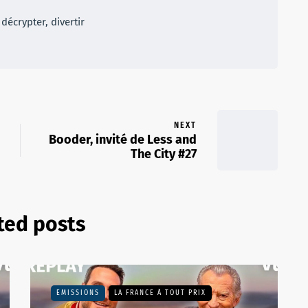
décrypter, divertir
NEXT
Booder, invité de Less and
The City #27
ted posts
EMISSIONS
LA FRANCE À TOUT PRIX