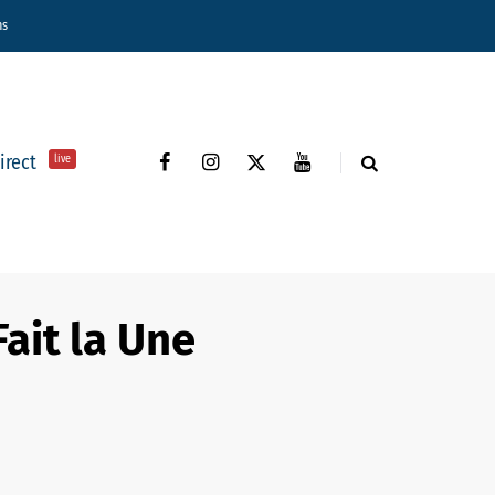
ns
direct
live
Fait la Une