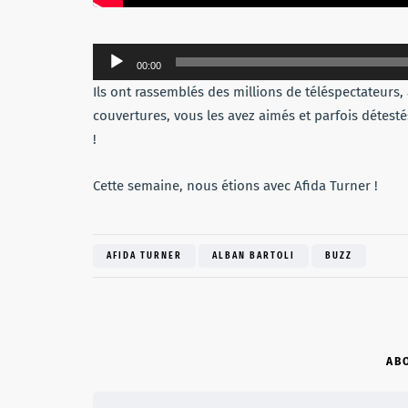
Lecteur
00:00
audio
Ils ont rassemblés des millions de téléspectateurs,
couvertures, vous les avez aimés et parfois détestés
!
Cette semaine, nous étions avec Afida Turner !
AFIDA TURNER
ALBAN BARTOLI
BUZZ
AB