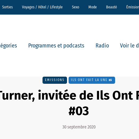
Sorties
Voyages / Hôtel / Lifestyle
Sexo
Mode
Beauté
Émissio
tégories
Programmes et podcasts
Radio
Voir le 
EMISSIONS
ILS ONT FAIT LA UNE 📸
Turner, invitée de Ils Ont 
#03
30 septembre 2020