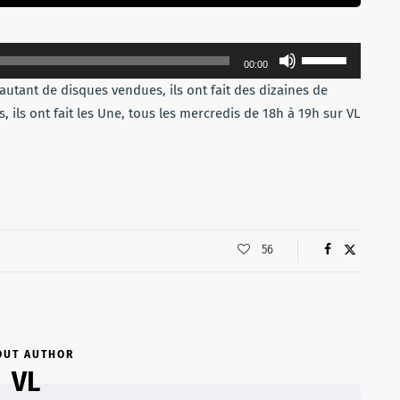
Utilisez
00:00
les
 autant de disques vendues, ils ont fait des dizaines de
flèches
, ils ont fait les Une, tous les mercredis de 18h à 19h sur VL
haut/bas
pour
augmenter
ou
diminuer
le
56
volume.
OUT AUTHOR
VL