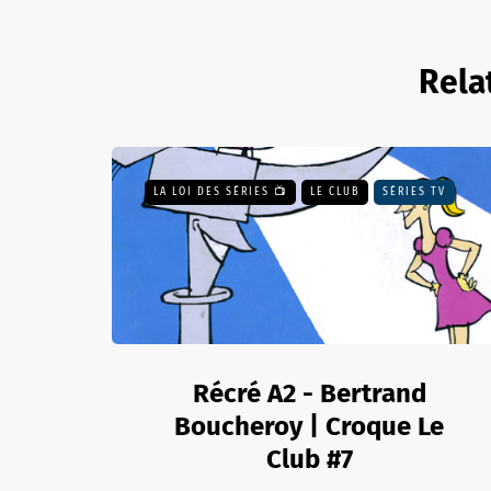
Rela
LA LOI DES SÉRIES 📺
LE CLUB
SÉRIES TV
Récré A2 - Bertrand
Boucheroy | Croque Le
Club #7