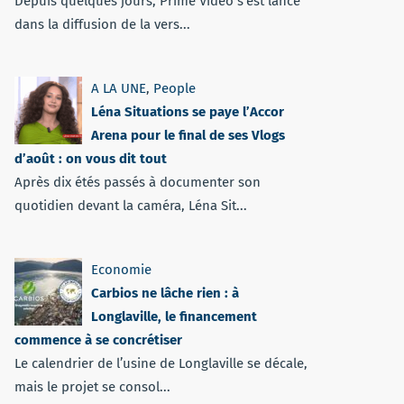
Depuis quelques jours, Prime Vidéo s'est lancé
dans la diffusion de la vers...
A LA UNE
,
People
Léna Situations se paye l’Accor
Arena pour le final de ses Vlogs
d’août : on vous dit tout
Après dix étés passés à documenter son
quotidien devant la caméra, Léna Sit...
Economie
Carbios ne lâche rien : à
Longlaville, le financement
commence à se concrétiser
Le calendrier de l’usine de Longlaville se décale,
mais le projet se consol...