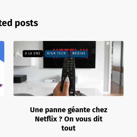
ted posts
A LA UNE
HIGH TECH
MÉDIAS
Une panne géante chez
Netflix ? On vous dit
tout