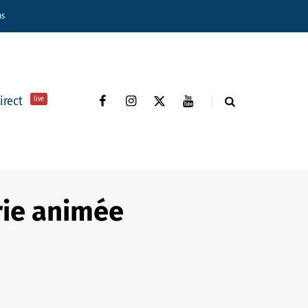
ns
direct
live
rie animée