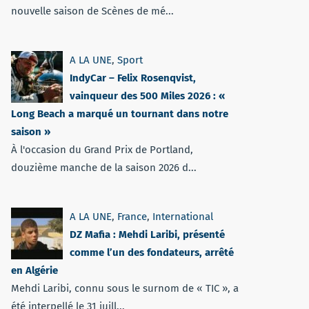
nouvelle saison de Scènes de mé...
A LA UNE
,
Sport
IndyCar – Felix Rosenqvist,
vainqueur des 500 Miles 2026 : «
Long Beach a marqué un tournant dans notre
saison »
À l'occasion du Grand Prix de Portland,
douzième manche de la saison 2026 d...
A LA UNE
,
France
,
International
DZ Mafia : Mehdi Laribi, présenté
comme l’un des fondateurs, arrêté
en Algérie
Mehdi Laribi, connu sous le surnom de « TIC », a
été interpellé le 31 juill...