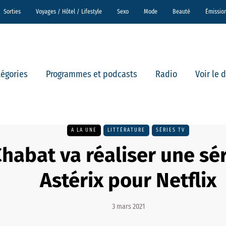
Sorties
Voyages / Hôtel / Lifestyle
Sexo
Mode
Beauté
Émissio
tégories
Programmes et podcasts
Radio
Voir le 
A LA UNE
LITTÉRATURE
SÉRIES TV
Chabat va réaliser une sé
Astérix pour Netflix
3 mars 2021