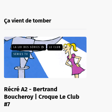
Ça vient de tomber
LA LOI DES SÉRIES 📺
LE CLUB
SÉRIES TV
Récré A2 - Bertrand
Boucheroy | Croque Le Club
#7