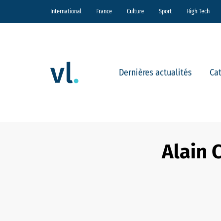
International
France
Culture
Sport
High Tech
Dernières actualités
Ca
Alain 