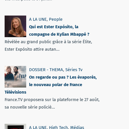
A LA UNE
,
People
Qui est Ester Expósito, la
compagne de Kylian Mbappé ?
Révélée au grand public grâce à la série Élite,
Ester Expósito attire autan...
DOSSIER - THEMA
,
Séries Tv
On regarde ou pas ? Les évaporés,
le nouveau polar de France
Télévisions
France.TV proposera sur la plateforme le 27 août,
sa nouvelle série policiè...
A LA UNE
,
High Tech
,
Médias