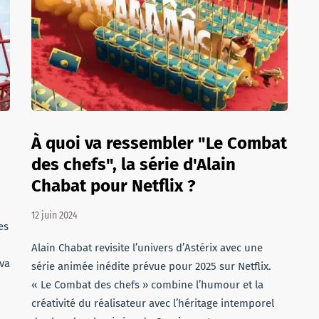
À quoi va ressembler "Le Combat
des chefs", la série d'Alain
Chabat pour Netflix ?
12 juin 2024
es
Alain Chabat revisite l’univers d’Astérix avec une
 va
série animée inédite prévue pour 2025 sur Netflix.
« Le Combat des chefs » combine l’humour et la
créativité du réalisateur avec l’héritage intemporel