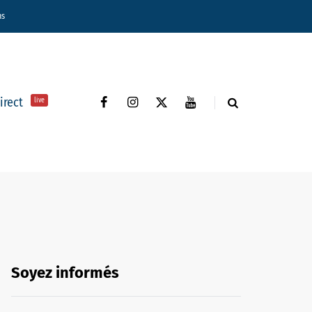
ns
direct
live
Soyez informés