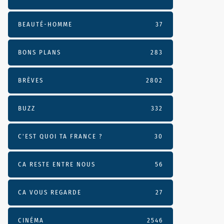
BEAUTÉ-HOMME
37
BONS PLANS
283
BRÈVES
2802
BUZZ
332
C'EST QUOI TA FRANCE ?
30
CA RESTE ENTRE NOUS
56
CA VOUS REGARDE
27
CINÉMA
2546