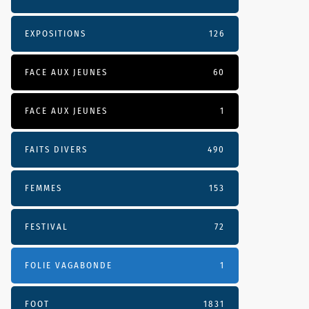
EXPOSITIONS
126
FACE AUX JEUNES
60
FACE AUX JEUNES
1
FAITS DIVERS
490
FEMMES
153
FESTIVAL
72
FOLIE VAGABONDE
1
FOOT
1831