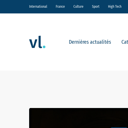
International
France
Culture
Sport
High Tech
Dernières actualités
Ca