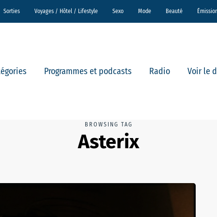
Sorties
Voyages / Hôtel / Lifestyle
Sexo
Mode
Beauté
Émissio
tégories
Programmes et podcasts
Radio
Voir le 
BROWSING TAG
Asterix