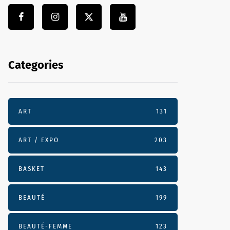
Categories
ART
131
ART / EXPO
203
BASKET
143
BEAUTÉ
199
BEAUTÉ-FEMME
123