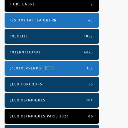
HORS CADRE
2
ILS ONT FAIT LA UNE 📸
48
INSOLITE
1062
INTERNATIONAL
4873
J'ENTREPRENDS ! 🇫🇷
162
JEUX CONCOURS
35
JEUX OLYMPIQUES
104
JEUX OLYMPIQUES PARIS 2024
86