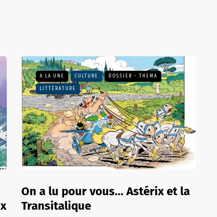
A LA UNE
CULTURE
DOSSIER - THEMA
LITTÉRATURE
On a lu pour vous... Astérix et la
ix
Transitalique