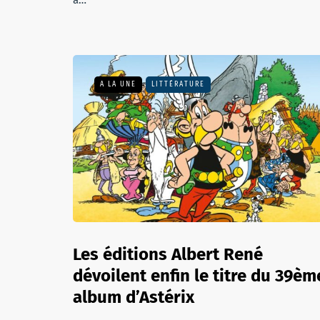
a…
A LA UNE
LITTÉRATURE
Les éditions Albert René
dévoilent enfin le titre du 39èm
album d’Astérix