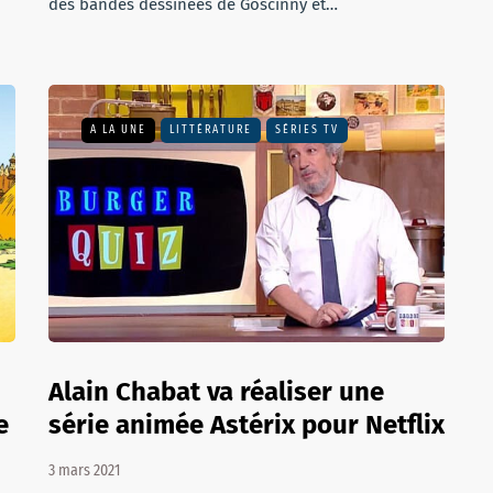
des bandes dessinées de Goscinny et…
A LA UNE
LITTÉRATURE
SÉRIES TV
Alain Chabat va réaliser une
e
série animée Astérix pour Netflix
3 mars 2021