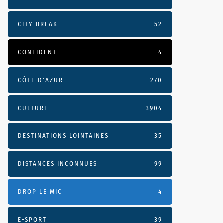
CITY-BREAK
52
CONFIDENT
4
CÔTE D’AZUR
270
CULTURE
3904
DESTINATIONS LOINTAINES
35
DISTANCES INCONNUES
99
DROP LE MIC
4
E-SPORT
39