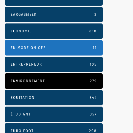
EARGASMEEK
3
ECONOMIE
818
EN MODE ON OFF
11
ENTREPRENEUR
105
ENVIRONNEMENT
279
EQUITATION
344
ÉTUDIANT
357
EURO FOOT
208