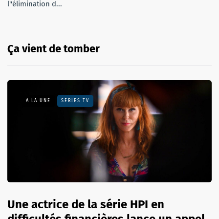
l''élimination d...
Ça vient de tomber
A LA UNE
SÉRIES TV
Une actrice de la série HPI en