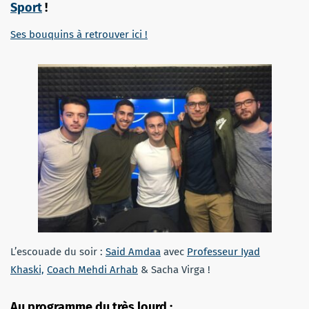
Sport
!
Ses bouquins à retrouver ici !
L’escouade du soir :
S
aid
Amdaa
avec
Professeur Iyad
Khaski,
Coach Mehdi Arhab
& Sacha Virga !
Au programme du très lourd :