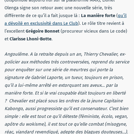
Olenga signe son retour avec une nouvelle série, très
différente de ce qu’il a fait jusque là :
La manière forte
(
qu’il
a dévoilé en exclusivité dans Le Club
). Le rôle titre revient à
l’excellent
Grégoire Bonnet
(procureur vicieux dans Le code)
et
Clarisse Lhoni-Botte
.
Angoulême. A la retraite depuis un an, Thierry Chevalier, ex-
policier aux méthodes très controversées, reprend du service
pour enquêter sur une série de meurtres qui porte la
signature de Gabriel Laporte, un tueur, toujours en prison,
qu’il a lui-même arrêté en extorquant ses aveux… par la
manière forte. Et si le vrai coupable était toujours en liberté
? Chevalier est placé sous les ordres de la jeune Capitaine
Kabongo, aussi progressiste qu’il est conservateur. C’est bien
simple : elle est tout ce qu’il déteste (féministe, écolo, vegan,
apôtre du wokisme), il est tout ce qu’elle combat (misogyne,
réac, viandard revendiqué, adepte des blagues douteuses…).