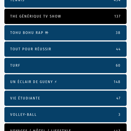
THE GÉNÉRIQUE TV SHOW
137
TOHU BOHU RAP 🤟
38
TOUT POUR RÉUSSIR
44
TURF
60
UN ÉCLAIR DE GUENY ⚡️
148
VIE ÉTUDIANTE
47
VOLLEY-BALL
3
VOYAGES / HÔTEL / LIFESTYLE
443