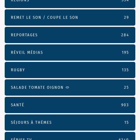
REMET LE SON / COUPE LE SON
29
REPORTAGES
284
RÉVEIL MÉDIAS
195
RUGBY
135
SALADE TOMATE OIGNON 🥙
25
SANTÉ
903
SÉJOURS À THÈMES
15
SÉRIES TV
6340