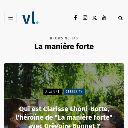
BROWSING TAG
La manière forte
A LA UNE
SÉRIES TV
Qui est Clarisse Lhoni-Botte,
l'héroïne de "La manière forte"
avec Grégoire Bonnet ?