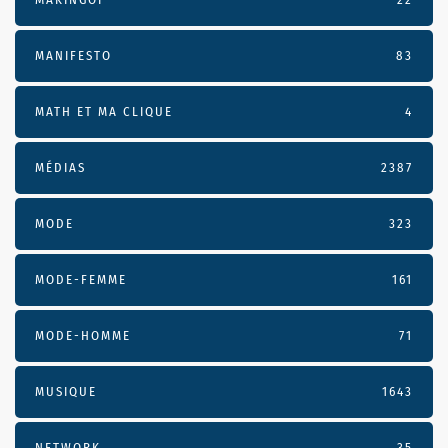
MANIFESTO
83
MATH ET MA CLIQUE
4
MÉDIAS
2387
MODE
323
MODE-FEMME
161
MODE-HOMME
71
MUSIQUE
1643
NETWORK
35