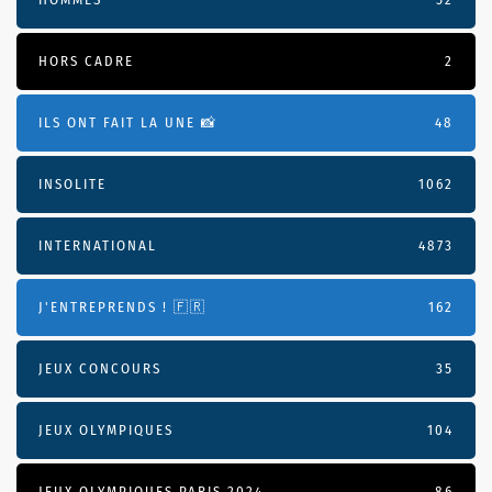
HORS CADRE
2
ILS ONT FAIT LA UNE 📸
48
INSOLITE
1062
INTERNATIONAL
4873
J'ENTREPRENDS ! 🇫🇷
162
JEUX CONCOURS
35
JEUX OLYMPIQUES
104
JEUX OLYMPIQUES PARIS 2024
86