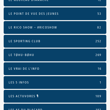
LE POINT DE VUE DES JEUNES
53
LE RICO SHOW – #RICOSHOW
82
LE SPORTING CLUB
252
LE TØHU-BØHU
269
LE VRAI DE L’INFO
16
LES 5 INFOS
1
LES ACTUVORES 🎙
109
LES AS DU PLACARD
192