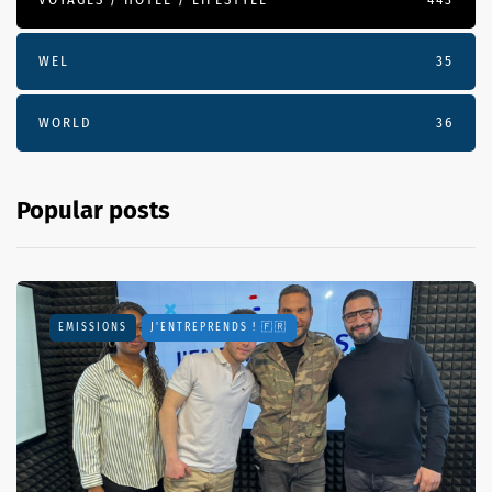
WEL
35
WORLD
36
Popular posts
EMISSIONS
J'ENTREPRENDS ! 🇫🇷