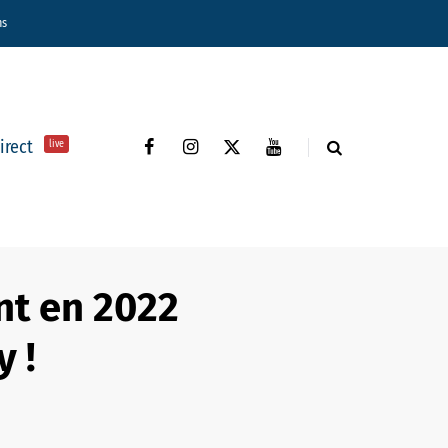
ns
direct
live
nt en 2022
 !