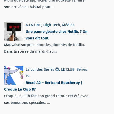
Alors que l'été approche, une nouvelle va faire
son arrivée au Mistral pour...
A LA UNE
,
High Tech
,
Médias
Une panne géante chez Netflix ? On
vous dit tout
Mauvaise surprise pour les abonnés de Netflix.
Dans la soirée du mardi 4 ao...
La Loi des Séries 📺
,
LE CLUB
,
Séries
Tv
Récré A2 – Bertrand Boucheroy |
Croque Le Club #7
Croque Le Club fait son grand retour cet été avec
ses émissions spéciales. ...