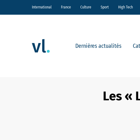
International
France
Culture
Sport
High Tech
Dernières actualités
Ca
Les « 