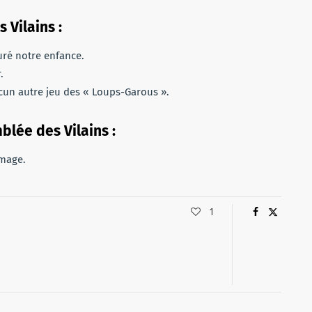
 Vilains :
uré notre enfance.
.
cun autre jeu des « Loups-Garous ».
blée des Vilains :
mmage.
1