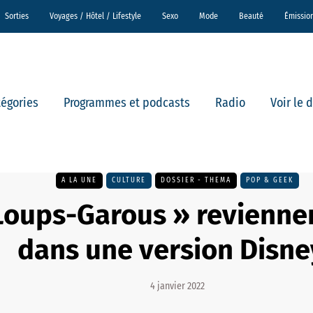
Sorties
Voyages / Hôtel / Lifestyle
Sexo
Mode
Beauté
Émissio
tégories
Programmes et podcasts
Radio
Voir le 
A LA UNE
CULTURE
DOSSIER - THEMA
POP & GEEK
Loups-Garous » revienne
dans une version Disney
4 janvier 2022