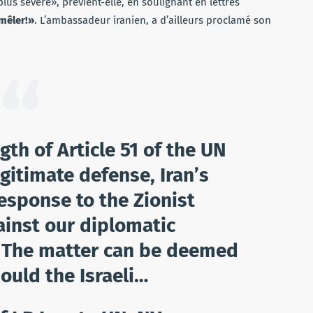
lus sévère», prévient-elle, en soulignant en lettres
mêler!»
. L’ambassadeur iranien, a d’ailleurs proclamé son
th of Article 51 of the UN
egitimate defense, Iran’s
response to the Zionist
ainst our diplomatic
 The matter can be deemed
ould the Israeli…