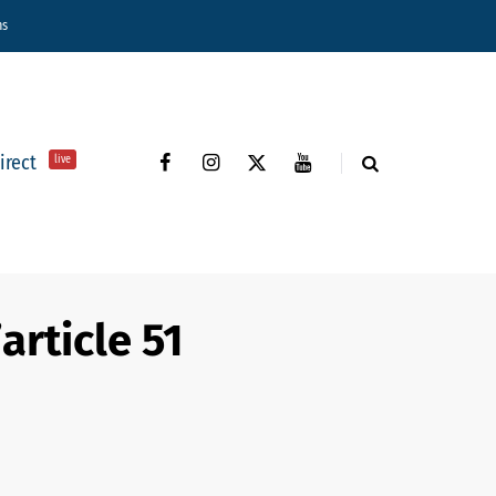
ns
direct
live
’article 51