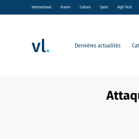
International
France
Culture
Sport
High Tech
Dernières actualités
Ca
Attaqu