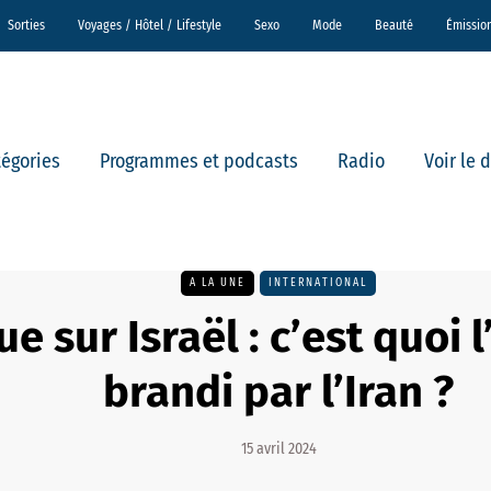
Sorties
Voyages / Hôtel / Lifestyle
Sexo
Mode
Beauté
Émissio
tégories
Programmes et podcasts
Radio
Voir le 
A LA UNE
INTERNATIONAL
e sur Israël : c’est quoi l
brandi par l’Iran ?
15 avril 2024