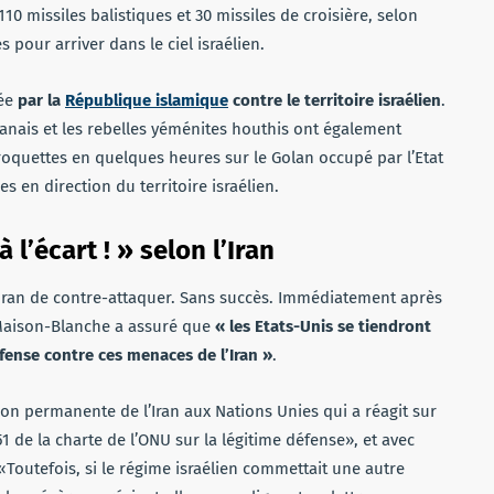
10 missiles balistiques et 30 missiles de croisière, selon
 pour arriver dans le ciel israélien.
ée
par la
République islamique
contre le territoire israélien
.
ibanais et les rebelles yéménites houthis ont également
 roquettes en quelques heures sur le Golan occupé par l’Etat
 en direction du territoire israélien.
 l’écart ! » selon l’Iran
’Iran de contre-attaquer. Sans succès. Immédiatement après
 Maison-Blanche a assuré que
« les Etats-Unis se tiendront
fense contre ces menaces de l’Iran »
.
ion permanente de l’Iran aux Nations Unies qui a réagit sur
51 de la charte de l’ONU sur la légitime défense», et avec
 «Toutefois, si le régime israélien commettait une autre