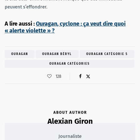
peuvent s’effondrer.
A lire aussi :
Ouragan, cyclone : ça veut dire quoi
« alerte violette » ?
OURAGAN
OURAGAN BÉRYL
OURAGAN CATÉGORIE 5
OURAGAN CATÉGORIES
128
ABOUT AUTHOR
Alexian Giron
Journaliste