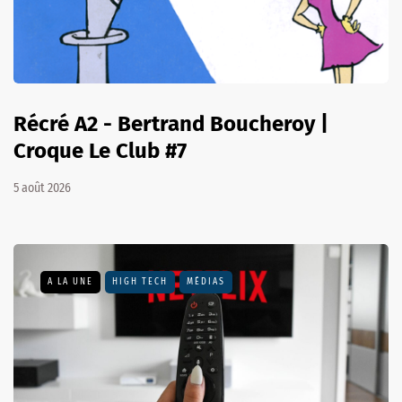
Récré A2 - Bertrand Boucheroy |
Croque Le Club #7
5 août 2026
A LA UNE
HIGH TECH
MÉDIAS