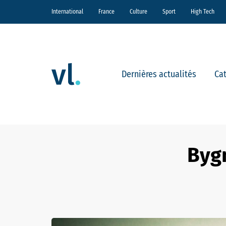
International
France
Culture
Sport
High Tech
Dernières actualités
Ca
Bygm