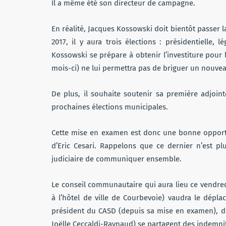
Il a même été son directeur de campagne.
En réalité, Jacques Kossowski doit bientôt passer l
2017, il y aura trois élections : présidentielle, l
Kossowski se prépare à obtenir l’investiture pour 
mois-ci) ne lui permettra pas de briguer un nouv
De plus, il souhaite soutenir sa première adjoint
prochaines élections municipales.
Cette mise en examen est donc une bonne opportu
d’Eric Cesari. Rappelons que ce dernier n’est pl
judiciaire de communiquer ensemble.
Le conseil communautaire qui aura lieu ce vendred
à l’hôtel de ville de Courbevoie) vaudra le dépl
président du CASD (depuis sa mise en examen), do
Joëlle Ceccaldi-Raynaud) se partagent des indemni