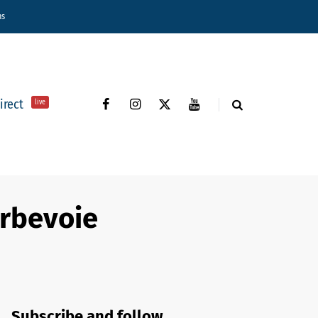
ns
direct
live
urbevoie
Subscribe and follow