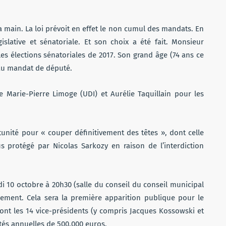
a main. La loi prévoit en effet le non cumul des mandats. En
égislative et sénatoriale. Et son choix a été fait. Monsieur
les élections sénatoriales de 2017. Son grand âge (74 ans ce
eau mandat de député.
e Marie-Pierre Limoge (UDI) et Aurélie Taquillain pour les
nité pour « couper définitivement des têtes », dont celle
us protégé par Nicolas Sarkozy en raison de l’interdiction
i 10 octobre à 20h30 (salle du conseil du conseil municipal
acement. Cela sera la première apparition publique pour le
nt les 14 vice-présidents (y compris Jacques Kossowski et
tés annuelles de 500.000 euros.