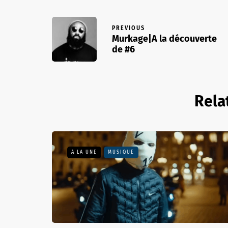
PREVIOUS
Murkage|A la découverte
de #6
Rela
A LA UNE
MUSIQUE