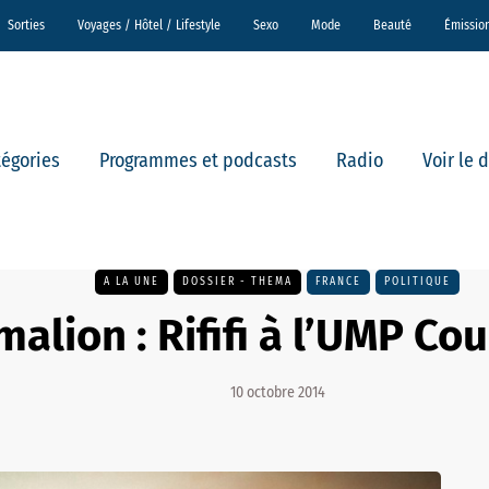
Sorties
Voyages / Hôtel / Lifestyle
Sexo
Mode
Beauté
Émissio
tégories
Programmes et podcasts
Radio
Voir le 
A LA UNE
DOSSIER - THEMA
FRANCE
POLITIQUE
alion : Rififi à l’UMP Co
10 octobre 2014