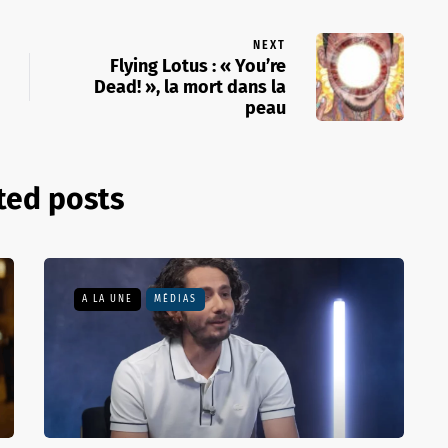
NEXT
Flying Lotus : « You’re
Dead! », la mort dans la
peau
ted posts
A LA UNE
MÉDIAS