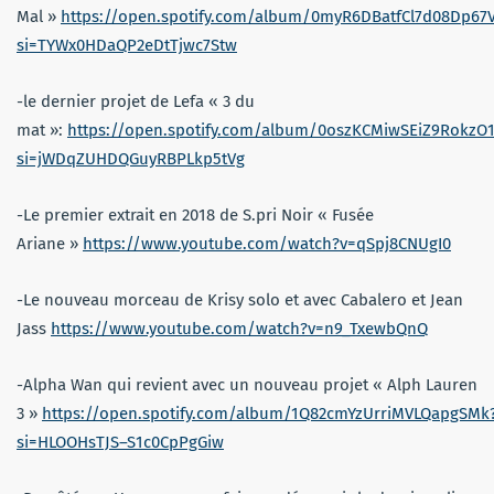
Mal »
https://open.spotify.com/album/0myR6DBatfCl7d08Dp67
si=TYWx0HDaQP2eDtTjwc7Stw
-le dernier projet de Lefa « 3 du
mat »:
https://open.spotify.com/album/0oszKCMiwSEiZ9RokzO
si=jWDqZUHDQGuyRBPLkp5tVg
-Le premier extrait en 2018 de S.pri Noir « Fusée
Ariane »
https://www.youtube.com/watch?v=qSpj8CNUgI0
-Le nouveau morceau de Krisy solo et avec Cabalero et Jean
Jass
https://www.youtube.com/watch?v=n9_TxewbQnQ
-Alpha Wan qui revient avec un nouveau projet « Alph Lauren
3 »
https://open.spotify.com/album/1Q82cmYzUrriMVLQapgSMk
si=HLOOHsTJS–S1c0CpPgGiw