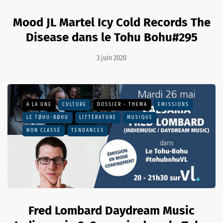
Mood JL Martel Icy Cold Records The
Disease dans le Tohu Bohu#295
3 juin 2020
A LA UNE
CULTURE
DOSSIER - THEMA
EMISSIONS
LE TØHU-BØHU
LITTÉRATURE
MUSIQUE
NON CLASSÉ
TENDANCES
Fred Lombard Daydream Music