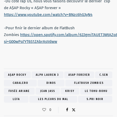
-Du côté rap Us, nous vous faisons découvrir le dernier clip
de A$AP Rocky « A$AP forever »
https://www.youtube.com/watch?v=BNzc6hG3yN4
-Pour finir le dernier album de FlatBush
Zombies
https://open.spotify.com/album/622gmiTAUET3WtAZq
si=G00wPo7YT6S1ZAbrAsVdww
A$AP ROCKY
ALPH LAUREN 3
ASAP FOREVER
C.SEN
CABALERO
DINOS
FLATBUSH ZOMBIES
FUSÉE ARIANE
JEAN JASS
KRISY
LE TOHU-BOHU
LEFA
LES PLEURS DU MAL
S.PRI NOIR
0