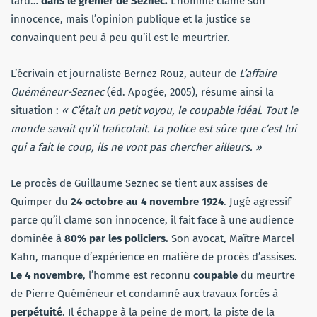
tard…
dans le grenier de Seznec.
L’homme clame son
innocence, mais l’opinion publique et la justice se
convainquent peu à peu qu’il est le meurtrier.
L’écrivain et journaliste Bernez Rouz, auteur de
L’affaire
Quéméneur-Seznec
(éd. Apogée, 2005), résume ainsi la
situation :
« C’était un petit voyou, le coupable idéal. Tout le
monde savait qu’il traficotait. La police est sûre que c’est lui
qui a fait le coup, ils ne vont pas chercher ailleurs. »
Le procès de Guillaume Seznec se tient aux assises de
Quimper du
24 octobre au 4 novembre 1924
. Jugé agressif
parce qu’il clame son innocence, il fait face à une audience
dominée à
80% par les policiers.
Son avocat, Maître Marcel
Kahn, manque d’expérience en matière de procès d’assises.
Le 4 novembre
, l’homme est reconnu
coupable
du meurtre
de Pierre Quéméneur et condamné aux travaux forcés à
perpétuité
. Il échappe à la peine de mort, la piste de la