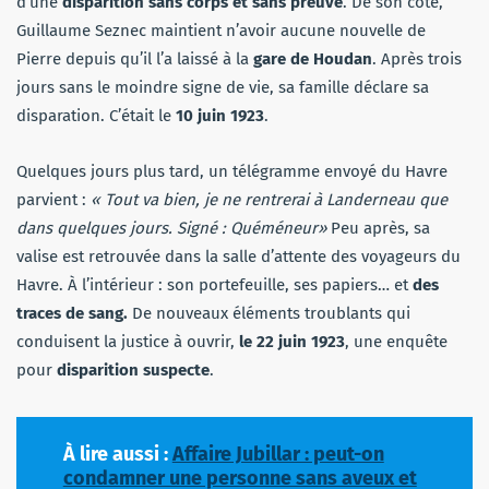
d’une
disparition sans corps et sans preuve
. De son côté,
Guillaume Seznec maintient n’avoir aucune nouvelle de
Pierre depuis qu’il l’a laissé à la
gare de Houdan
. Après trois
jours sans le moindre signe de vie, sa famille déclare sa
disparation. C’était le
10 juin 1923
.
Quelques jours plus tard, un télégramme envoyé du Havre
parvient :
« Tout va bien, je ne rentrerai à Landerneau que
dans quelques jours. Signé : Quéméneur»
Peu après, sa
valise est retrouvée dans la salle d’attente des voyageurs du
Havre. À l’intérieur : son portefeuille, ses papiers… et
des
traces de sang.
De nouveaux éléments troublants qui
conduisent la justice à ouvrir,
le 22 juin 1923
, une enquête
pour
disparition suspecte
.
À lire aussi :
Affaire Jubillar : peut-on
condamner une personne sans aveux et