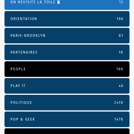
ON REVISITE LA TOILE 🖥️
12
ORIENTATION
166
PARIS-BROOKLYN
81
PARTENAIRES
18
PEOPLE
160
PLAY IT
46
POLITIQUE
2410
POP & GEEK
1478