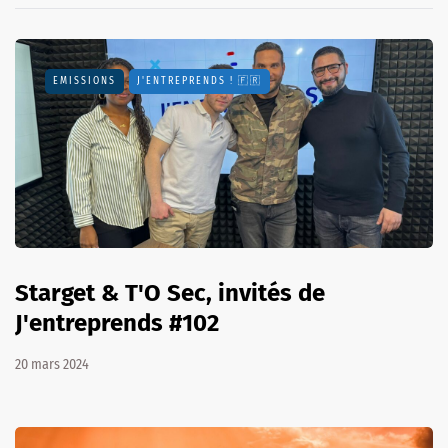
EMISSIONS
J'ENTREPRENDS ! 🇫🇷
Starget & T'O Sec, invités de
J'entreprends #102
20 mars 2024