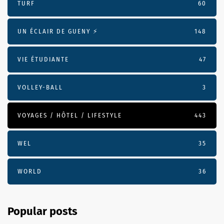
TURF
60
UN ÉCLAIR DE GUENY ⚡️
148
VIE ÉTUDIANTE
47
VOLLEY-BALL
3
VOYAGES / HÔTEL / LIFESTYLE
443
WEL
35
WORLD
36
Popular posts