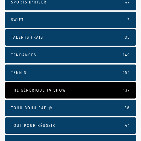
SPORTS D'HIVER
47
SWIFT
2
TALENTS FRAIS
35
TENDANCES
249
TENNIS
454
THE GÉNÉRIQUE TV SHOW
137
TOHU BOHU RAP 🤟
38
TOUT POUR RÉUSSIR
44