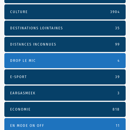
CULTURE
3904
DESTINATIONS LOINTAINES
35
DISTANCES INCONNUES
99
DROP LE MIC
4
E-SPORT
39
EARGASMEEK
3
ECONOMIE
818
EN MODE ON OFF
11