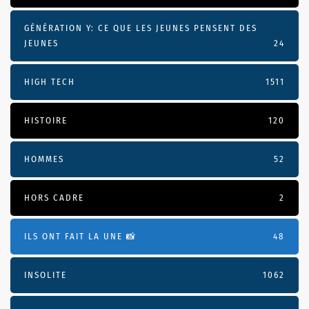
GÉNÉRATION Y: CE QUE LES JEUNES PENSENT DES
JEUNES
24
HIGH TECH
1511
HISTOIRE
120
HOMMES
52
HORS CADRE
2
ILS ONT FAIT LA UNE 📸
48
INSOLITE
1062