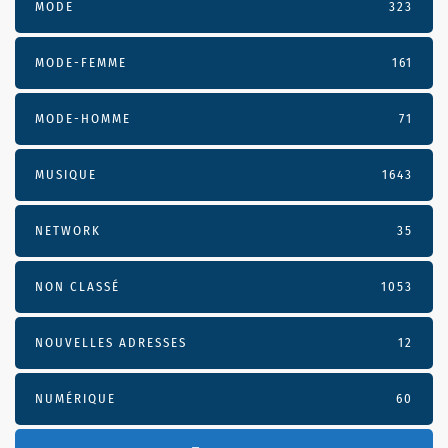
MODE
323
MODE-FEMME
161
MODE-HOMME
71
MUSIQUE
1643
NETWORK
35
NON CLASSÉ
1053
NOUVELLES ADRESSES
12
NUMÉRIQUE
60