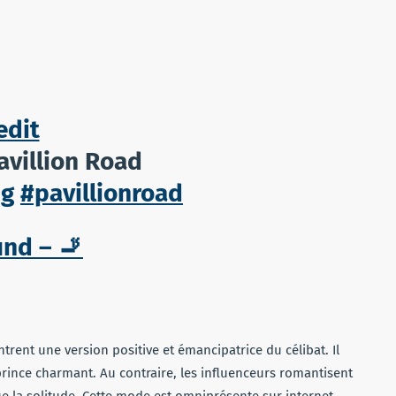
edit
avillion Road
ng
#pavillionroad
und – 🚬
rent une version positive et émancipatrice du célibat. Il
prince charmant. Au contraire, les influenceurs romantisent
e la solitude. Cette mode est omniprésente sur internet,