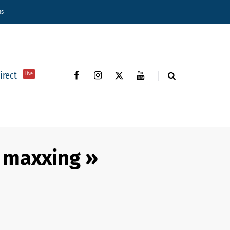
ns
direct
live
o maxxing »