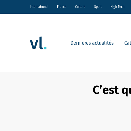
International
France
Culture
Sport
High Tech
Dernières actualités
Ca
C’est q