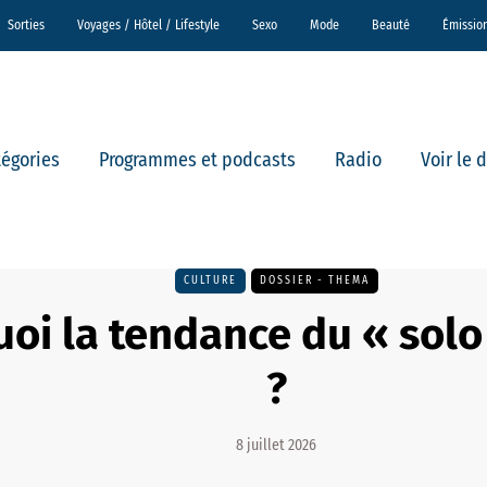
Sorties
Voyages / Hôtel / Lifestyle
Sexo
Mode
Beauté
Émissio
tégories
Programmes et podcasts
Radio
Voir le 
CULTURE
DOSSIER - THEMA
uoi la tendance du « sol
?
8 juillet 2026