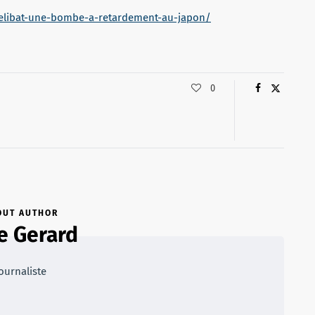
celibat-une-bombe-a-retardement-au-japon/
0
OUT AUTHOR
se Gerard
ournaliste