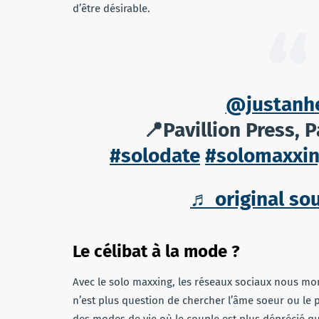
d’être désirable.
@justanh
📍Pavillion Press, P
#solodate
#solomaxxi
♬ original so
Le célibat à la mode ?
Avec le solo maxxing, les réseaux sociaux nous mont
n’est plus question de chercher l’âme soeur ou le 
des modes de vie où le couple est plus déprécié qu