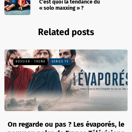
C’est quoi la tendance du
« solo maxxing » ?
Related posts
DOSSIER - THEMA
SÉRIES TV
On regarde ou pas ? Les évaporés, le