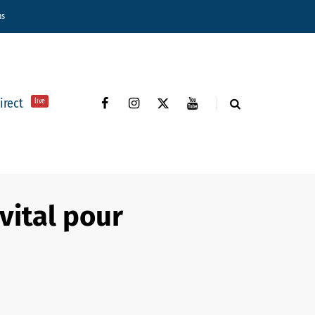
ns
direct
live
vital pour