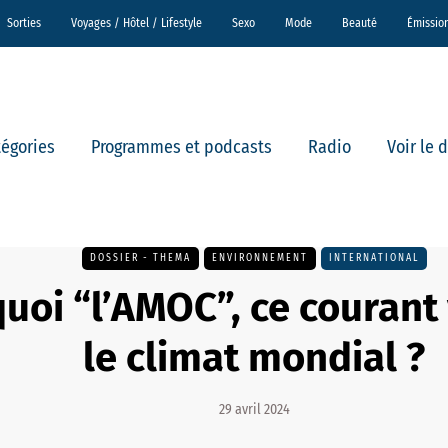
Sorties
Voyages / Hôtel / Lifestyle
Sexo
Mode
Beauté
Émissio
tégories
Programmes et podcasts
Radio
Voir le 
DOSSIER - THEMA
ENVIRONNEMENT
INTERNATIONAL
quoi “l’AMOC”, ce courant 
le climat mondial ?
29 avril 2024