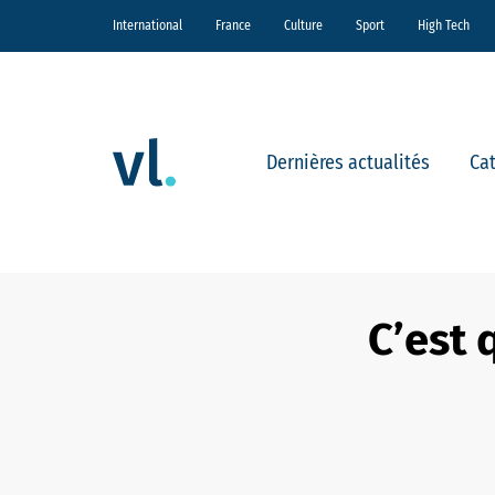
International
France
Culture
Sport
High Tech
Dernières actualités
Ca
C’est 