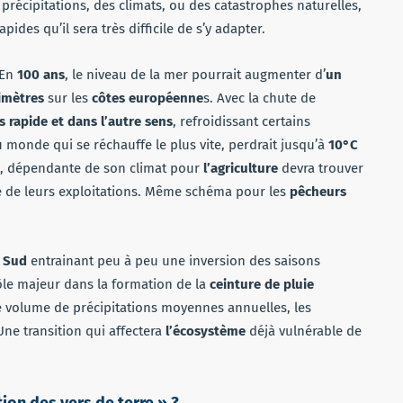
précipitations, des climats, ou des catastrophes naturelles,
des qu’il sera très difficile de s’y adapter.
 En
100 ans
, le niveau de la mer pourrait augmenter d’
un
imètres
sur les
côtes européenne
s. Avec la chute de
s rapide et dans l’autre sens
, refroidissant certains
 monde qui se réchauffe le plus vite, perdrait jusqu’à
10°C
e, dépendante de son climat pour
l’agriculture
devra trouver
e de leurs exploitations. Même schéma pour les
pêcheurs
 Sud
entrainant peu à peu une inversion des saisons
ôle majeur dans la formation de la
ceinture de pluie
e volume de précipitations moyennes annuelles, les
Une transition qui affectera
l’écosystème
déjà vulnérable de
tion des vers de terre » ?