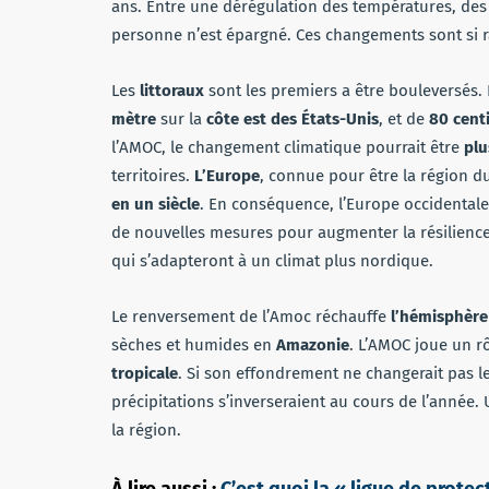
ans. Entre une dérégulation des températures, des 
personne n’est épargné. Ces changements sont si rapi
Les
littoraux
sont les premiers a être bouleversés.
mètre
sur la
côte est des États-Unis
, et de
80 cent
l’AMOC, le changement climatique pourrait être
plu
territoires.
L’Europe
, connue pour être la région du
en un siècle
. En conséquence, l’Europe occidental
de nouvelles mesures pour augmenter la résilienc
qui s’adapteront à un climat plus nordique.
Le renversement de l’Amoc réchauffe
l’hémisphère
sèches et humides en
Amazonie
. L’AMOC joue un r
tropicale
. Si son effondrement ne changerait pas l
précipitations s’inverseraient au cours de l’année. 
la région.
À lire aussi :
C’est quoi la « ligue de protec