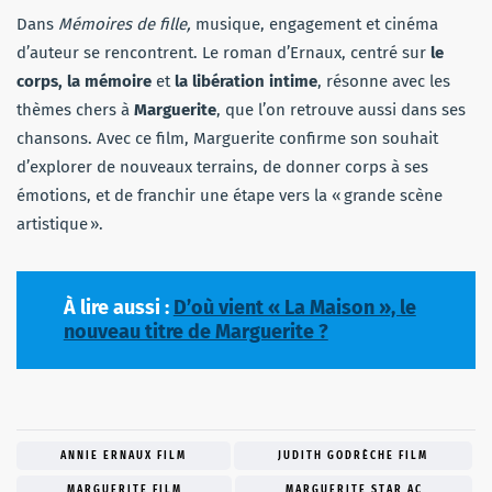
Dans
Mémoires de fille,
musique, engagement et cinéma
d’auteur se rencontrent. Le roman d’Ernaux, centré sur
le
corps, la mémoire
et
la libération intime
, résonne avec les
thèmes chers à
Marguerite
, que l’on retrouve aussi dans ses
chansons. Avec ce film, Marguerite confirme son souhait
d’explorer de nouveaux terrains, de donner corps à ses
émotions, et de franchir une étape vers la « grande scène
artistique ».
À lire aussi :
D’où vient « La Maison », le
nouveau titre de Marguerite ?
ANNIE ERNAUX FILM
JUDITH GODRÈCHE FILM
MARGUERITE FILM
MARGUERITE STAR AC