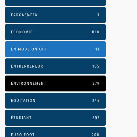
EARGASMEEK
3
ECONOMIE
818
EN MODE ON OFF
11
ENTREPRENEUR
105
ENVIRONNEMENT
279
EQUITATION
344
ÉTUDIANT
357
EURO FOOT
208