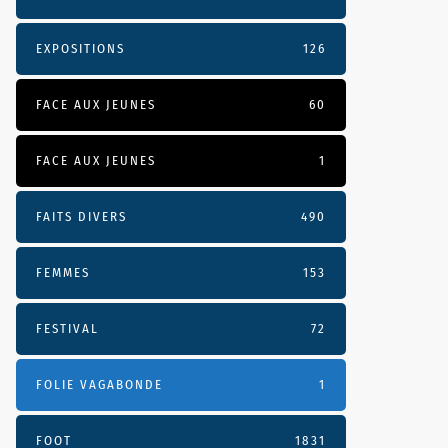
EXPOSITIONS
126
FACE AUX JEUNES
60
FACE AUX JEUNES
1
FAITS DIVERS
490
FEMMES
153
FESTIVAL
72
FOLIE VAGABONDE
1
FOOT
1831