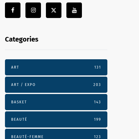
Categories
ART
131
ART / EXPO
203
BASKET
143
BEAUTÉ
199
BEAUTÉ-FEMME
123