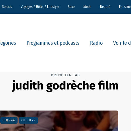
Sorties
Voyages / Hôtel / Lifestyle
Sexo
Mode
Beauté
Émissio
tégories
Programmes et podcasts
Radio
Voir le 
BROWSING TAG
judith godrèche film
CINÉMA
CULTURE