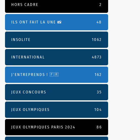
HORS CADRE
2
ILS ONT FAIT LA UNE 📸
48
INSOLITE
1062
INTERNATIONAL
4873
J'ENTREPRENDS ! 🇫🇷
162
JEUX CONCOURS
35
JEUX OLYMPIQUES
104
JEUX OLYMPIQUES PARIS 2024
86