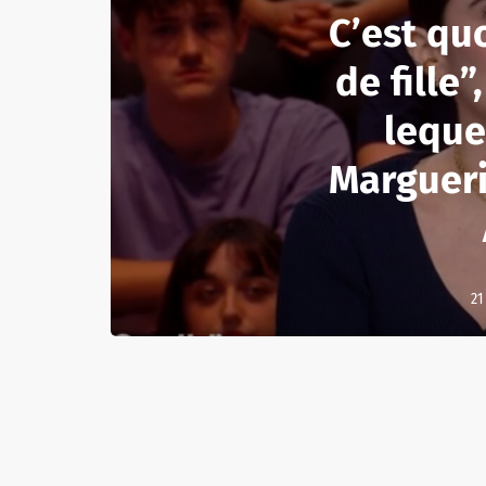
C’est qu
de fille”
leque
Margueri
21