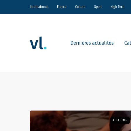
International
France
Culture
Sport
High Tech
Dernières actualités
Ca
A LA UNE