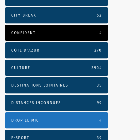
CITY-BREAK
52
CONFIDENT
4
CÔTE D’AZUR
270
CULTURE
3904
DESTINATIONS LOINTAINES
35
DISTANCES INCONNUES
99
DROP LE MIC
4
E-SPORT
39