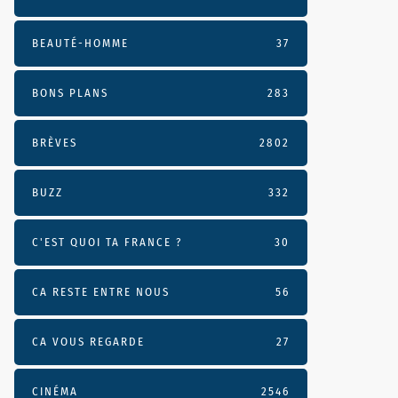
BEAUTÉ-HOMME
37
BONS PLANS
283
BRÈVES
2802
BUZZ
332
C'EST QUOI TA FRANCE ?
30
CA RESTE ENTRE NOUS
56
CA VOUS REGARDE
27
CINÉMA
2546