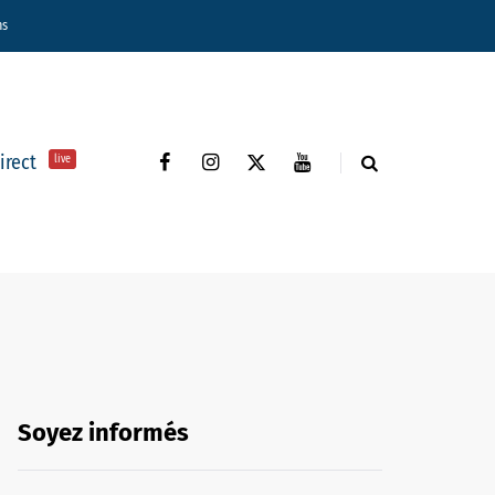
ns
direct
live
Soyez informés