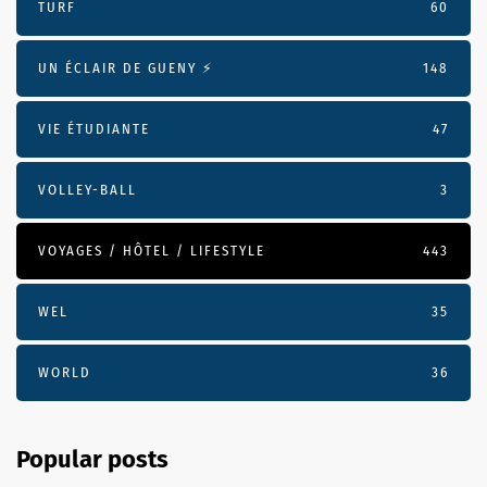
TURF
60
UN ÉCLAIR DE GUENY ⚡️
148
VIE ÉTUDIANTE
47
VOLLEY-BALL
3
VOYAGES / HÔTEL / LIFESTYLE
443
WEL
35
WORLD
36
Popular posts