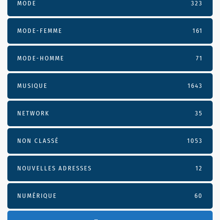
MODE
323
MODE-FEMME
161
MODE-HOMME
71
MUSIQUE
1643
NETWORK
35
NON CLASSÉ
1053
NOUVELLES ADRESSES
12
NUMÉRIQUE
60