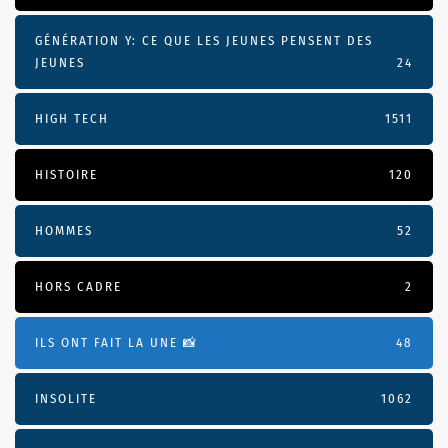
GÉNÉRATION Y: CE QUE LES JEUNES PENSENT DES
JEUNES
24
HIGH TECH
1511
HISTOIRE
120
HOMMES
52
HORS CADRE
2
ILS ONT FAIT LA UNE 📸
48
INSOLITE
1062