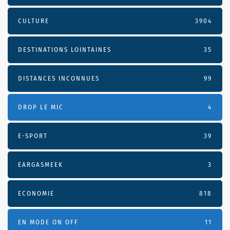
CULTURE
3904
DESTINATIONS LOINTAINES
35
DISTANCES INCONNUES
99
DROP LE MIC
4
E-SPORT
39
EARGASMEEK
3
ECONOMIE
818
EN MODE ON OFF
11