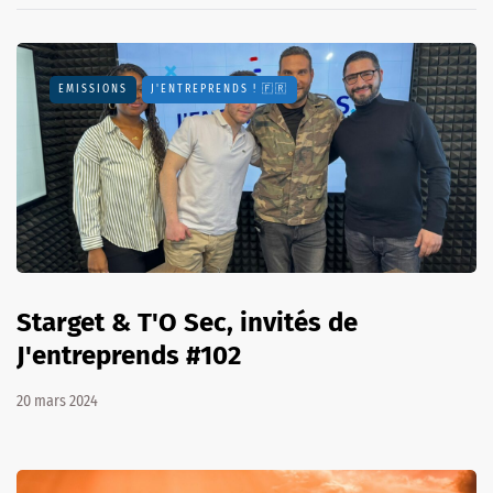
EMISSIONS
J'ENTREPRENDS ! 🇫🇷
Starget & T'O Sec, invités de
J'entreprends #102
20 mars 2024