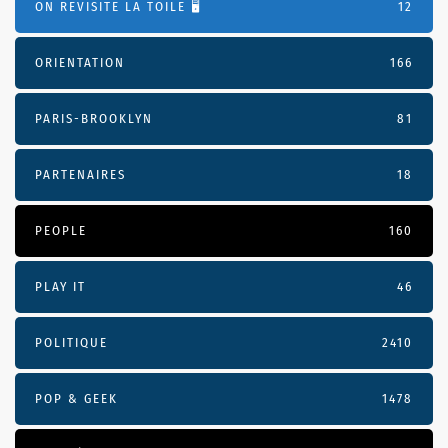
ON REVISITE LA TOILE 🖥️
12
ORIENTATION
166
PARIS-BROOKLYN
81
PARTENAIRES
18
PEOPLE
160
PLAY IT
46
POLITIQUE
2410
POP & GEEK
1478