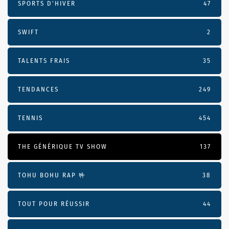
SPORTS D'HIVER
47
SWIFT
2
TALENTS FRAIS
35
TENDANCES
249
TENNIS
454
THE GÉNÉRIQUE TV SHOW
137
TOHU BOHU RAP 🤟
38
TOUT POUR RÉUSSIR
44