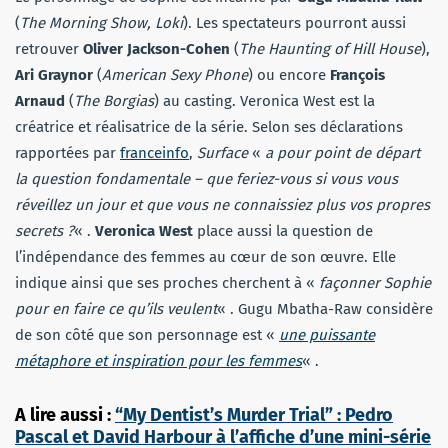
(
The Morning Show, Loki
). Les spectateurs pourront aussi
retrouver
Oliver Jackson-Cohen
(
The Haunting of Hill House
),
Ari Graynor
(
American Sexy Phone
) ou encore
François
Arnaud
(
The Borgias
) au casting. Veronica West est la
créatrice et réalisatrice de la série. Selon ses déclarations
rapportées par
franceinfo
,
Surface
«
a pour point de départ
la question fondamentale – que feriez-vous si vous vous
réveillez un jour et que vous ne connaissiez plus vos propres
secrets ?
« .
Veronica West
place aussi la question de
l’indépendance des femmes au cœur de son œuvre. Elle
indique ainsi que ses proches cherchent à «
façonner Sophie
pour en faire ce qu’ils veulent
« . Gugu Mbatha-Raw considère
de son côté que son personnage est «
une puissante
métaphore et inspiration pour les femmes
« .
A lire aussi :
“My Dentist’s Murder Trial” : Pedro
Pascal et David Harbour à l’affiche d’une mini-série